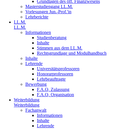
Grundlagen des öff. Finanzwesens
Masterstudiengang LL.M.
Vorlesungen Jun.-Prof.'in
Lehrberichte
LL.M.
LL.M.
Informationen
Studienberatung
Inhalte
Stimmen aus dem LL.M.
Rechtsgrundlage und Modulhandbuch
Inhalte
Lehrende
Universitätsprofessoren
Honorarprofessoren
Lehrbeauftragte
Bewerbung
F.A.Q. Zulassung
F.A.Q. Organisation
Weiterbildung
Weiterbildung
Fachanwalt
Informationen
Inhalte
Lehrende