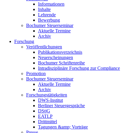
Informationen
Inhalte
Lehrende
Bewerbung
Bochumer Steuerseminar
Aktuelle Termine
Archiv
Forschung
Veröffentlichungen
Publikationsverzeichnis
Neuerscheinungen
Bochumer Schriftenreihe
Intradisziplinäre Forschung zur Compliance
Promotion
Bochumer Steuerseminar
Aktuelle Termine
Archiv
Forschungstätigkeiten
DWS-Institut
Berliner Steuergespräche
DStjG
EATLP
Drittmittel
Tagungen &amp; Vorträge
Presse