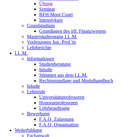
Übung
Seminar
BFH Moot Court
Intensivkurs
Grundstudium
Grundlagen des öff. Finanzwesens
Masterstudiengang LL.M.
Vorlesungen Jun.-Prof.'in
Lehrberichte
LL.M.
Informationen
Studienberatung
Inhalte
Stimmen aus dem LL.M.
Rechtsgrundlage und Modulhandbuch
Inhalte
Lehrende
Universitätsprofessoren
Honorarprofessoren
Lehrbeauftragte
Bewerbung
F.A.Q. Zulassung
F.A.Q. Organisation
Weiterbildung
Fachanwalt