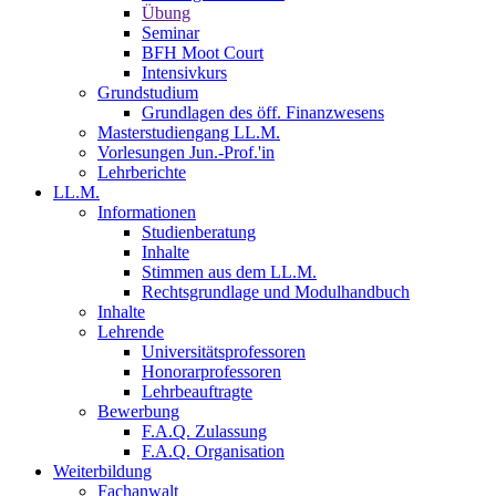
Übung
Seminar
BFH Moot Court
Intensivkurs
Grundstudium
Grundlagen des öff. Finanzwesens
Masterstudiengang LL.M.
Vorlesungen Jun.-Prof.'in
Lehrberichte
LL.M.
Informationen
Studienberatung
Inhalte
Stimmen aus dem LL.M.
Rechtsgrundlage und Modulhandbuch
Inhalte
Lehrende
Universitätsprofessoren
Honorarprofessoren
Lehrbeauftragte
Bewerbung
F.A.Q. Zulassung
F.A.Q. Organisation
Weiterbildung
Fachanwalt