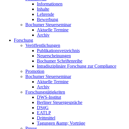
Informationen
Inhalte
Lehrende
Bewerbung
Bochumer Steuerseminar
Aktuelle Termine
Archiv
Forschung
Veröffentlichungen
Publikationsverzeichnis
Neuerscheinungen
Bochumer Schriftenreihe
Intradisziplinäre Forschung zur Compliance
Promotion
Bochumer Steuerseminar
Aktuelle Termine
Archiv
Forschungstätigkeiten
DWS-Institut
Berliner Steuergespräche
DStjG
EATLP
Drittmittel
Tagungen &amp; Vorträge
Presse