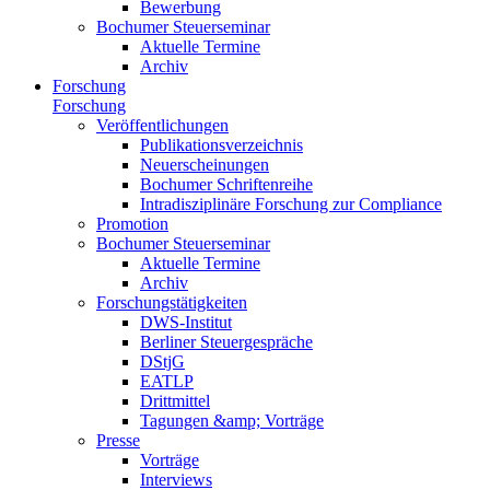
Bewerbung
Bochumer Steuerseminar
Aktuelle Termine
Archiv
Forschung
Forschung
Veröffentlichungen
Publikationsverzeichnis
Neuerscheinungen
Bochumer Schriftenreihe
Intradisziplinäre Forschung zur Compliance
Promotion
Bochumer Steuerseminar
Aktuelle Termine
Archiv
Forschungstätigkeiten
DWS-Institut
Berliner Steuergespräche
DStjG
EATLP
Drittmittel
Tagungen &amp; Vorträge
Presse
Vorträge
Interviews