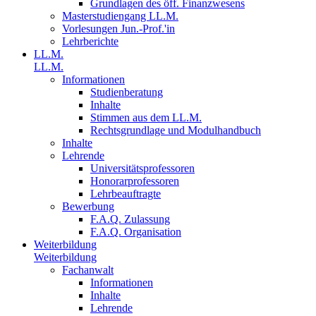
Grundlagen des öff. Finanzwesens
Masterstudiengang LL.M.
Vorlesungen Jun.-Prof.'in
Lehrberichte
LL.M.
LL.M.
Informationen
Studienberatung
Inhalte
Stimmen aus dem LL.M.
Rechtsgrundlage und Modulhandbuch
Inhalte
Lehrende
Universitätsprofessoren
Honorarprofessoren
Lehrbeauftragte
Bewerbung
F.A.Q. Zulassung
F.A.Q. Organisation
Weiterbildung
Weiterbildung
Fachanwalt
Informationen
Inhalte
Lehrende