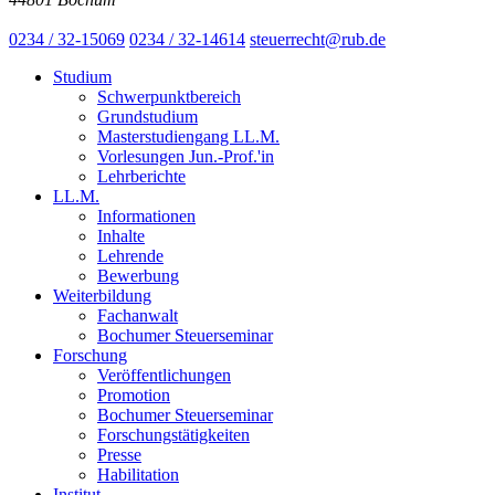
0234 / 32-15069
0234 / 32-14614
steuerrecht@rub.de
Studium
Schwerpunktbereich
Grundstudium
Masterstudiengang LL.M.
Vorlesungen Jun.-Prof.'in
Lehrberichte
LL.M.
Informationen
Inhalte
Lehrende
Bewerbung
Weiterbildung
Fachanwalt
Bochumer Steuerseminar
Forschung
Veröffentlichungen
Promotion
Bochumer Steuerseminar
Forschungstätigkeiten
Presse
Habilitation
Institut