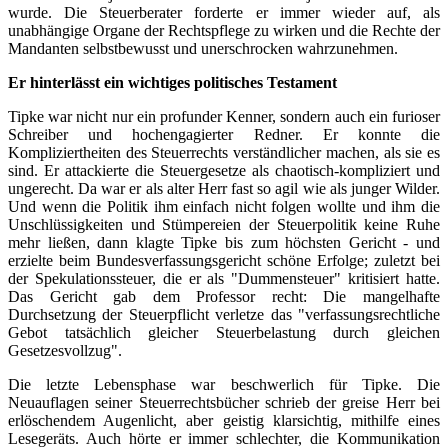
wurde. Die Steuerberater forderte er immer wieder auf, als
unabhängige Organe der Rechtspflege zu wirken und die Rechte der
Mandanten selbstbewusst und unerschrocken wahrzunehmen.
Er hinterlässt ein wichtiges politisches Testament
Tipke war nicht nur ein profunder Kenner, sondern auch ein furioser
Schreiber und hochengagierter Redner. Er konnte die
Kompliziertheiten des Steuerrechts verständlicher machen, als sie es
sind. Er attackierte die Steuergesetze als chaotisch-kompliziert und
ungerecht. Da war er als alter Herr fast so agil wie als junger Wilder.
Und wenn die Politik ihm einfach nicht folgen wollte und ihm die
Unschlüssigkeiten und Stümpereien der Steuerpolitik keine Ruhe
mehr ließen, dann klagte Tipke bis zum höchsten Gericht - und
erzielte beim Bundesverfassungsgericht schöne Erfolge; zuletzt bei
der Spekulationssteuer, die er als "Dummensteuer" kritisiert hatte.
Das Gericht gab dem Professor recht: Die mangelhafte
Durchsetzung der Steuerpflicht verletze das "verfassungsrechtliche
Gebot tatsächlich gleicher Steuerbelastung durch gleichen
Gesetzesvollzug".
Die letzte Lebensphase war beschwerlich für Tipke. Die
Neuauflagen seiner Steuerrechtsbücher schrieb der greise Herr bei
erlöschendem Augenlicht, aber geistig klarsichtig, mithilfe eines
Lesegeräts. Auch hörte er immer schlechter, die Kommunikation