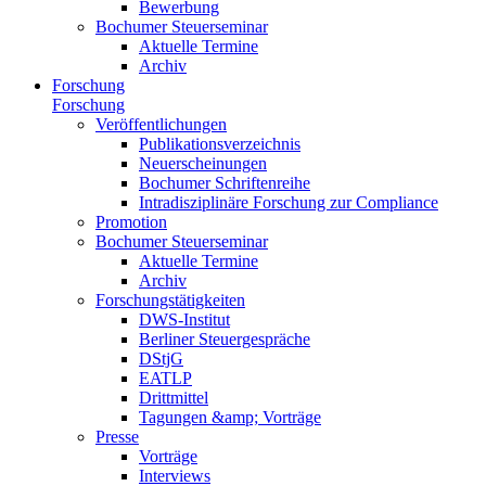
Bewerbung
Bochumer Steuerseminar
Aktuelle Termine
Archiv
Forschung
Forschung
Veröffentlichungen
Publikationsverzeichnis
Neuerscheinungen
Bochumer Schriftenreihe
Intradisziplinäre Forschung zur Compliance
Promotion
Bochumer Steuerseminar
Aktuelle Termine
Archiv
Forschungstätigkeiten
DWS-Institut
Berliner Steuergespräche
DStjG
EATLP
Drittmittel
Tagungen &amp; Vorträge
Presse
Vorträge
Interviews