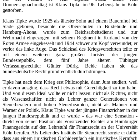
Donnerstagnachmittag ist Klaus Tipke im 96. Lebensjahr in Köln
gestorben.
Klaus Tipke wurde 1925 als ältester Sohn auf einem Bauernhof bei
Stade geboren, besuchte die Oberschulen in Buxtehude und
Hamburg-Altona, wurde zum Reichsarbeitsdienst und zur
Wehrmacht eingezogen, mit seinem Regiment in Kurland von der
Roten Armee eingekesselt und 1944 schwer am Kopf verwundet; er
verlor das linke Auge. Das Schicksal des Kriegsversehrten teilte er
mit einem weiteren ganz großen Juristen der jungen
Bundesrepublik, dem fünf Jahre älteren Tübinger
Verfassungsrechtler Günter Dürig. Beide haben sie das
bundesdeutsche Recht grundrechtlich durchdrungen.
Tipke hat nach dem Krieg erst Philosophie, dann Jura studiert, weil
er davon ausging, dass Recht etwas mit Gerechtigkeit zu tun habe.
Und von diesem Ideal wollte er nicht lassen: nicht als Richter, nicht
als Wissenschaftler, nicht als Lehrer ganzer Generationen von
Steuerberatern und hohen Steuerbeamten, nicht als Mahner und
Warner der Politik. Klaus Tipke war der jüngste Finanzrichter in der
jungen Bundesrepublik und er wurde - das war eine Sensation -
direkt von seiner Position als Vorsitzender Richter am Hamburger
Finanzgericht auf den Lehrstuhl für Finanzrecht an der Universität
Köln berufen. Als Leiter des Instituts für Steuerrecht sorgte er dafür,
dass aus einem juristischen Orchideenfach ein juristisches Kernfach