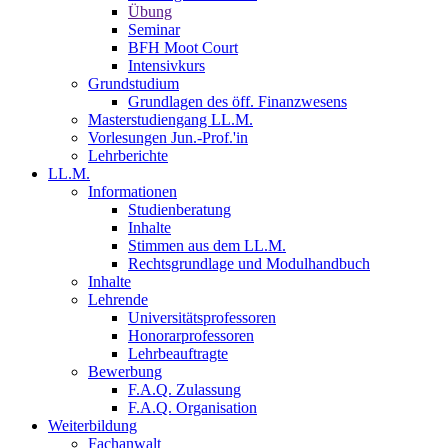
Übung
Seminar
BFH Moot Court
Intensivkurs
Grundstudium
Grundlagen des öff. Finanzwesens
Masterstudiengang LL.M.
Vorlesungen Jun.-Prof.'in
Lehrberichte
LL.M.
Informationen
Studienberatung
Inhalte
Stimmen aus dem LL.M.
Rechtsgrundlage und Modulhandbuch
Inhalte
Lehrende
Universitätsprofessoren
Honorarprofessoren
Lehrbeauftragte
Bewerbung
F.A.Q. Zulassung
F.A.Q. Organisation
Weiterbildung
Fachanwalt