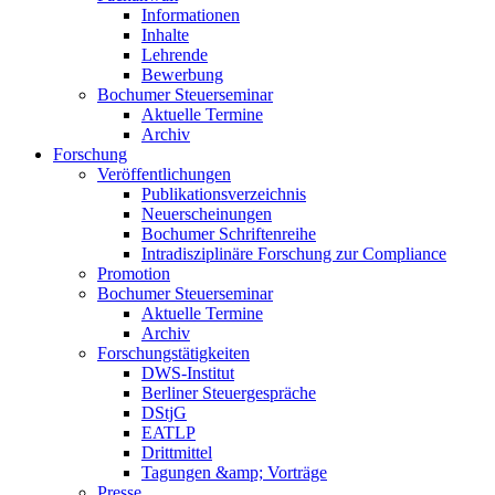
Informationen
Inhalte
Lehrende
Bewerbung
Bochumer Steuerseminar
Aktuelle Termine
Archiv
Forschung
Veröffentlichungen
Publikationsverzeichnis
Neuerscheinungen
Bochumer Schriftenreihe
Intradisziplinäre Forschung zur Compliance
Promotion
Bochumer Steuerseminar
Aktuelle Termine
Archiv
Forschungstätigkeiten
DWS-Institut
Berliner Steuergespräche
DStjG
EATLP
Drittmittel
Tagungen &amp; Vorträge
Presse