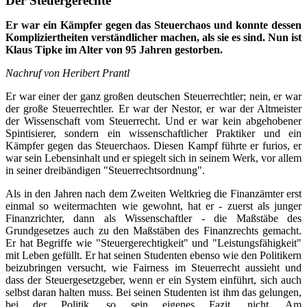
Der Steuergerechte
Er war ein Kämpfer gegen das Steuerchaos und konnte dessen
Kompliziertheiten verständlicher machen, als sie es sind. Nun ist
Klaus Tipke im Alter von 95 Jahren gestorben.
Nachruf von Heribert Prantl
Er war einer der ganz großen deutschen Steuerrechtler; nein, er war
der große Steuerrechtler. Er war der Nestor, er war der Altmeister
der Wissenschaft vom Steuerrecht. Und er war kein abgehobener
Spintisierer, sondern ein wissenschaftlicher Praktiker und ein
Kämpfer gegen das Steuerchaos. Diesen Kampf führte er furios, er
war sein Lebensinhalt und er spiegelt sich in seinem Werk, vor allem
in seiner dreibändigen "Steuerrechtsordnung".
Als in den Jahren nach dem Zweiten Weltkrieg die Finanzämter erst
einmal so weitermachten wie gewohnt, hat er - zuerst als junger
Finanzrichter, dann als Wissenschaftler - die Maßstäbe des
Grundgesetzes auch zu den Maßstäben des Finanzrechts gemacht.
Er hat Begriffe wie "Steuergerechtigkeit" und "Leistungsfähigkeit"
mit Leben gefüllt. Er hat seinen Studenten ebenso wie den Politikern
beizubringen versucht, wie Fairness im Steuerrecht aussieht und
dass der Steuergesetzgeber, wenn er ein System einführt, sich auch
selbst daran halten muss. Bei seinen Studenten ist ihm das gelungen,
bei der Politik, so sein eigenes Fazit, nicht. Am