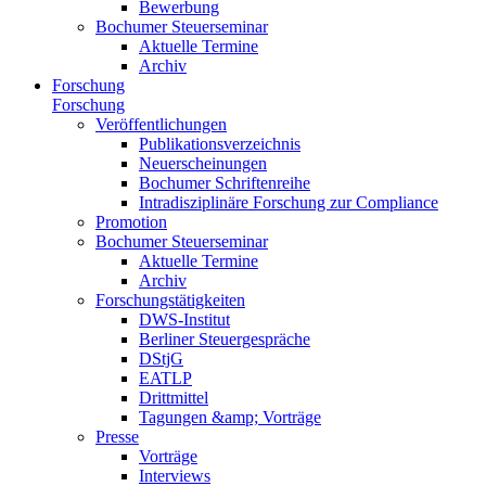
Bewerbung
Bochumer Steuerseminar
Aktuelle Termine
Archiv
Forschung
Forschung
Veröffentlichungen
Publikationsverzeichnis
Neuerscheinungen
Bochumer Schriftenreihe
Intradisziplinäre Forschung zur Compliance
Promotion
Bochumer Steuerseminar
Aktuelle Termine
Archiv
Forschungstätigkeiten
DWS-Institut
Berliner Steuergespräche
DStjG
EATLP
Drittmittel
Tagungen &amp; Vorträge
Presse
Vorträge
Interviews