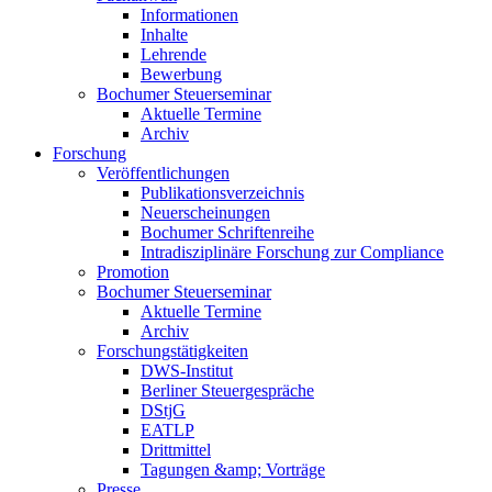
Informationen
Inhalte
Lehrende
Bewerbung
Bochumer Steuerseminar
Aktuelle Termine
Archiv
Forschung
Veröffentlichungen
Publikationsverzeichnis
Neuerscheinungen
Bochumer Schriftenreihe
Intradisziplinäre Forschung zur Compliance
Promotion
Bochumer Steuerseminar
Aktuelle Termine
Archiv
Forschungstätigkeiten
DWS-Institut
Berliner Steuergespräche
DStjG
EATLP
Drittmittel
Tagungen &amp; Vorträge
Presse