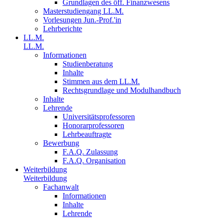
Grundlagen des öff. Finanzwesens
Masterstudiengang LL.M.
Vorlesungen Jun.-Prof.'in
Lehrberichte
LL.M.
LL.M.
Informationen
Studienberatung
Inhalte
Stimmen aus dem LL.M.
Rechtsgrundlage und Modulhandbuch
Inhalte
Lehrende
Universitätsprofessoren
Honorarprofessoren
Lehrbeauftragte
Bewerbung
F.A.Q. Zulassung
F.A.Q. Organisation
Weiterbildung
Weiterbildung
Fachanwalt
Informationen
Inhalte
Lehrende