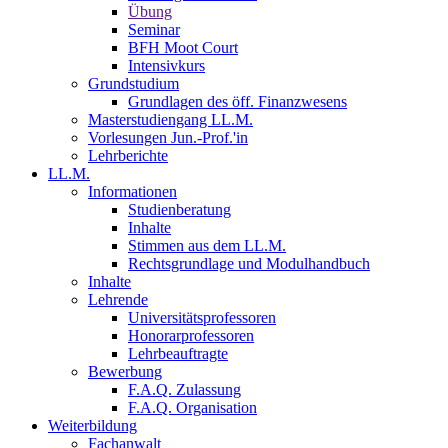
Übung
Seminar
BFH Moot Court
Intensivkurs
Grundstudium
Grundlagen des öff. Finanzwesens
Masterstudiengang LL.M.
Vorlesungen Jun.-Prof.'in
Lehrberichte
LL.M.
Informationen
Studienberatung
Inhalte
Stimmen aus dem LL.M.
Rechtsgrundlage und Modulhandbuch
Inhalte
Lehrende
Universitätsprofessoren
Honorarprofessoren
Lehrbeauftragte
Bewerbung
F.A.Q. Zulassung
F.A.Q. Organisation
Weiterbildung
Fachanwalt