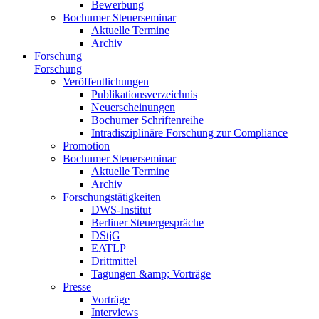
Bewerbung
Bochumer Steuerseminar
Aktuelle Termine
Archiv
Forschung
Forschung
Veröffentlichungen
Publikationsverzeichnis
Neuerscheinungen
Bochumer Schriftenreihe
Intradisziplinäre Forschung zur Compliance
Promotion
Bochumer Steuerseminar
Aktuelle Termine
Archiv
Forschungstätigkeiten
DWS-Institut
Berliner Steuergespräche
DStjG
EATLP
Drittmittel
Tagungen &amp; Vorträge
Presse
Vorträge
Interviews