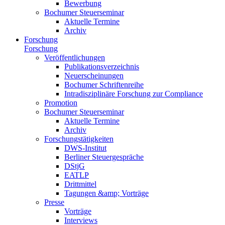
Bewerbung
Bochumer Steuerseminar
Aktuelle Termine
Archiv
Forschung
Forschung
Veröffentlichungen
Publikationsverzeichnis
Neuerscheinungen
Bochumer Schriftenreihe
Intradisziplinäre Forschung zur Compliance
Promotion
Bochumer Steuerseminar
Aktuelle Termine
Archiv
Forschungstätigkeiten
DWS-Institut
Berliner Steuergespräche
DStjG
EATLP
Drittmittel
Tagungen &amp; Vorträge
Presse
Vorträge
Interviews