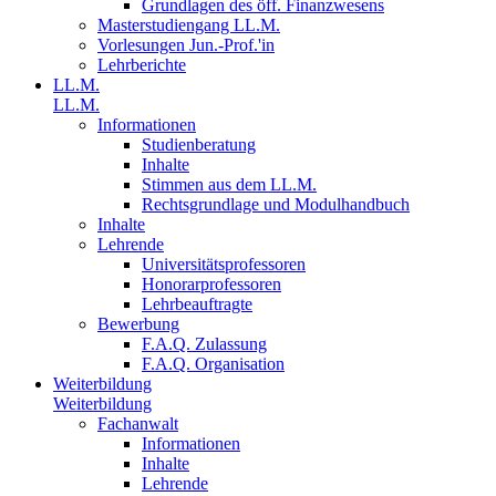
Grundlagen des öff. Finanzwesens
Masterstudiengang LL.M.
Vorlesungen Jun.-Prof.'in
Lehrberichte
LL.M.
LL.M.
Informationen
Studienberatung
Inhalte
Stimmen aus dem LL.M.
Rechtsgrundlage und Modulhandbuch
Inhalte
Lehrende
Universitätsprofessoren
Honorarprofessoren
Lehrbeauftragte
Bewerbung
F.A.Q. Zulassung
F.A.Q. Organisation
Weiterbildung
Weiterbildung
Fachanwalt
Informationen
Inhalte
Lehrende