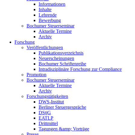
Informationen
Inhalte
Lehrende
Bewerbung
Bochumer Steuerseminar
Aktuelle Termine
Archiv
Forschung
Veröffentlichungen
Publikationsverzeichnis
Neuerscheinungen
Bochumer Schriftenreihe
Intradisziplinäre Forschung zur Compliance
Promotion
Bochumer Steuerseminar
Aktuelle Termine
Archiv
Forschungstätigkeiten
DWS-Institut
Berliner Steuergespräche
DStjG
EATLP
Drittmittel
Tagungen &amp; Vorträge
Presse