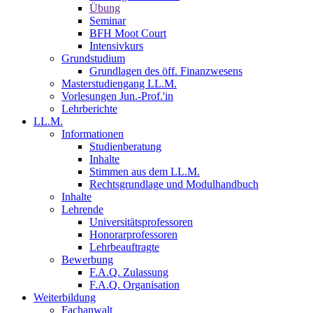
Übung
Seminar
BFH Moot Court
Intensivkurs
Grundstudium
Grundlagen des öff. Finanzwesens
Masterstudiengang LL.M.
Vorlesungen Jun.-Prof.'in
Lehrberichte
LL.M.
Informationen
Studienberatung
Inhalte
Stimmen aus dem LL.M.
Rechtsgrundlage und Modulhandbuch
Inhalte
Lehrende
Universitätsprofessoren
Honorarprofessoren
Lehrbeauftragte
Bewerbung
F.A.Q. Zulassung
F.A.Q. Organisation
Weiterbildung
Fachanwalt