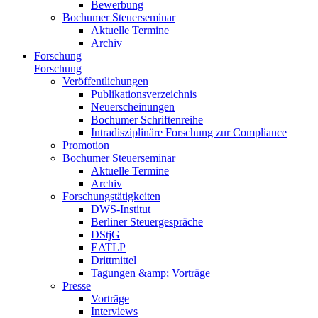
Bewerbung
Bochumer Steuerseminar
Aktuelle Termine
Archiv
Forschung
Forschung
Veröffentlichungen
Publikationsverzeichnis
Neuerscheinungen
Bochumer Schriftenreihe
Intradisziplinäre Forschung zur Compliance
Promotion
Bochumer Steuerseminar
Aktuelle Termine
Archiv
Forschungstätigkeiten
DWS-Institut
Berliner Steuergespräche
DStjG
EATLP
Drittmittel
Tagungen &amp; Vorträge
Presse
Vorträge
Interviews