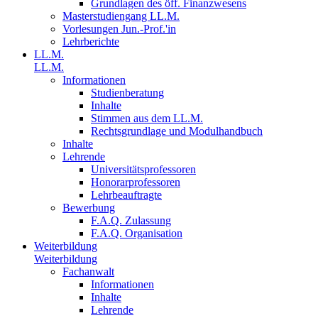
Grundlagen des öff. Finanzwesens
Masterstudiengang LL.M.
Vorlesungen Jun.-Prof.'in
Lehrberichte
LL.M.
LL.M.
Informationen
Studienberatung
Inhalte
Stimmen aus dem LL.M.
Rechtsgrundlage und Modulhandbuch
Inhalte
Lehrende
Universitätsprofessoren
Honorarprofessoren
Lehrbeauftragte
Bewerbung
F.A.Q. Zulassung
F.A.Q. Organisation
Weiterbildung
Weiterbildung
Fachanwalt
Informationen
Inhalte
Lehrende