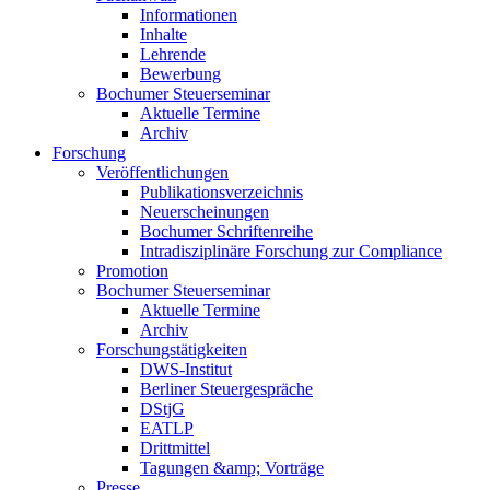
Informationen
Inhalte
Lehrende
Bewerbung
Bochumer Steuerseminar
Aktuelle Termine
Archiv
Forschung
Veröffentlichungen
Publikationsverzeichnis
Neuerscheinungen
Bochumer Schriftenreihe
Intradisziplinäre Forschung zur Compliance
Promotion
Bochumer Steuerseminar
Aktuelle Termine
Archiv
Forschungstätigkeiten
DWS-Institut
Berliner Steuergespräche
DStjG
EATLP
Drittmittel
Tagungen &amp; Vorträge
Presse