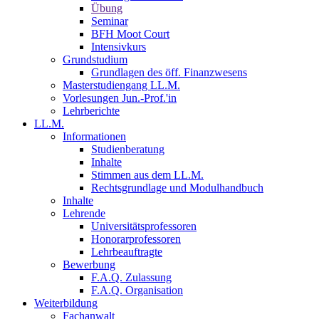
Übung
Seminar
BFH Moot Court
Intensivkurs
Grundstudium
Grundlagen des öff. Finanzwesens
Masterstudiengang LL.M.
Vorlesungen Jun.-Prof.'in
Lehrberichte
LL.M.
Informationen
Studienberatung
Inhalte
Stimmen aus dem LL.M.
Rechtsgrundlage und Modulhandbuch
Inhalte
Lehrende
Universitätsprofessoren
Honorarprofessoren
Lehrbeauftragte
Bewerbung
F.A.Q. Zulassung
F.A.Q. Organisation
Weiterbildung
Fachanwalt