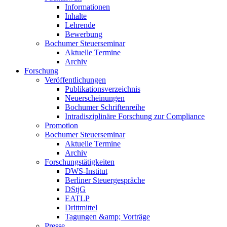
Informationen
Inhalte
Lehrende
Bewerbung
Bochumer Steuerseminar
Aktuelle Termine
Archiv
Forschung
Veröffentlichungen
Publikationsverzeichnis
Neuerscheinungen
Bochumer Schriftenreihe
Intradisziplinäre Forschung zur Compliance
Promotion
Bochumer Steuerseminar
Aktuelle Termine
Archiv
Forschungstätigkeiten
DWS-Institut
Berliner Steuergespräche
DStjG
EATLP
Drittmittel
Tagungen &amp; Vorträge
Presse