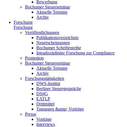
Bewerbung
Bochumer Steuerseminar
Aktuelle Termine
Archiv
Forschung
Forschung
Veröffentlichungen
Publikationsverzeichnis
Neuerscheinungen
Bochumer Schriftenreihe
Intradisziplinäre Forschung zur Compliance
Promotion
Bochumer Steuerseminar
Aktuelle Termine
Archiv
Forschungstätigkeiten
DWS-Institut
Berliner Steuergespräche
DStjG
EATLP
Drittmittel
Tagungen &amp; Vorträge
Presse
Vorträge
Interviews