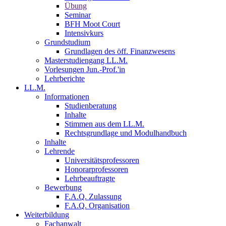
Übung
Seminar
BFH Moot Court
Intensivkurs
Grundstudium
Grundlagen des öff. Finanzwesens
Masterstudiengang LL.M.
Vorlesungen Jun.-Prof.'in
Lehrberichte
LL.M.
Informationen
Studienberatung
Inhalte
Stimmen aus dem LL.M.
Rechtsgrundlage und Modulhandbuch
Inhalte
Lehrende
Universitätsprofessoren
Honorarprofessoren
Lehrbeauftragte
Bewerbung
F.A.Q. Zulassung
F.A.Q. Organisation
Weiterbildung
Fachanwalt