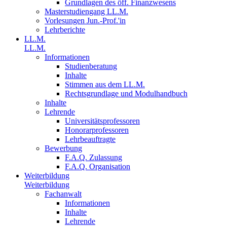
Grundlagen des öff. Finanzwesens
Masterstudiengang LL.M.
Vorlesungen Jun.-Prof.'in
Lehrberichte
LL.M.
LL.M.
Informationen
Studienberatung
Inhalte
Stimmen aus dem LL.M.
Rechtsgrundlage und Modulhandbuch
Inhalte
Lehrende
Universitätsprofessoren
Honorarprofessoren
Lehrbeauftragte
Bewerbung
F.A.Q. Zulassung
F.A.Q. Organisation
Weiterbildung
Weiterbildung
Fachanwalt
Informationen
Inhalte
Lehrende