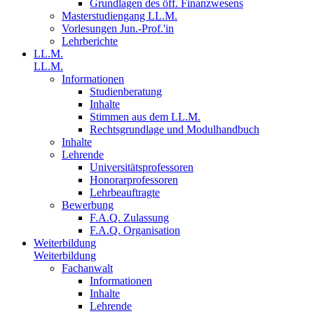
Grundlagen des öff. Finanzwesens
Masterstudiengang LL.M.
Vorlesungen Jun.-Prof.'in
Lehrberichte
LL.M.
LL.M.
Informationen
Studienberatung
Inhalte
Stimmen aus dem LL.M.
Rechtsgrundlage und Modulhandbuch
Inhalte
Lehrende
Universitätsprofessoren
Honorarprofessoren
Lehrbeauftragte
Bewerbung
F.A.Q. Zulassung
F.A.Q. Organisation
Weiterbildung
Weiterbildung
Fachanwalt
Informationen
Inhalte
Lehrende