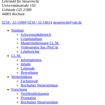
Lehrstuhl für Steuerrecht
Universitätsstraße 150
Gebäude GD 2/389
44801 Bochum
0234 / 32-15069
0234 / 32-14614
steuerrecht@rub.de
Studium
Schwerpunktbereich
Grundstudium
Masterstudiengang LL.M.
Vorlesungen Jun.-Prof.'in
Lehrberichte
LL.M.
Informationen
Inhalte
Lehrende
Bewerbung
Weiterbildung
Fachanwalt
Bochumer Steuerseminar
Forschung
Veröffentlichungen
Promotion
Bochumer Steuerseminar