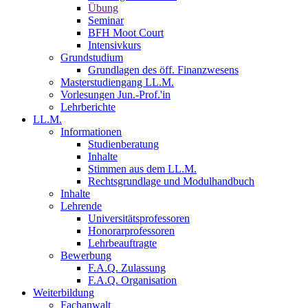
Übung
Seminar
BFH Moot Court
Intensivkurs
Grundstudium
Grundlagen des öff. Finanzwesens
Masterstudiengang LL.M.
Vorlesungen Jun.-Prof.'in
Lehrberichte
LL.M.
Informationen
Studienberatung
Inhalte
Stimmen aus dem LL.M.
Rechtsgrundlage und Modulhandbuch
Inhalte
Lehrende
Universitätsprofessoren
Honorarprofessoren
Lehrbeauftragte
Bewerbung
F.A.Q. Zulassung
F.A.Q. Organisation
Weiterbildung
Fachanwalt