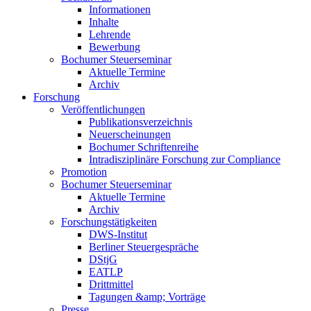
Informationen
Inhalte
Lehrende
Bewerbung
Bochumer Steuerseminar
Aktuelle Termine
Archiv
Forschung
Veröffentlichungen
Publikationsverzeichnis
Neuerscheinungen
Bochumer Schriftenreihe
Intradisziplinäre Forschung zur Compliance
Promotion
Bochumer Steuerseminar
Aktuelle Termine
Archiv
Forschungstätigkeiten
DWS-Institut
Berliner Steuergespräche
DStjG
EATLP
Drittmittel
Tagungen &amp; Vorträge
Presse