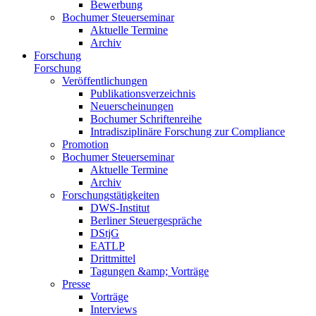
Bewerbung
Bochumer Steuerseminar
Aktuelle Termine
Archiv
Forschung
Forschung
Veröffentlichungen
Publikationsverzeichnis
Neuerscheinungen
Bochumer Schriftenreihe
Intradisziplinäre Forschung zur Compliance
Promotion
Bochumer Steuerseminar
Aktuelle Termine
Archiv
Forschungstätigkeiten
DWS-Institut
Berliner Steuergespräche
DStjG
EATLP
Drittmittel
Tagungen &amp; Vorträge
Presse
Vorträge
Interviews