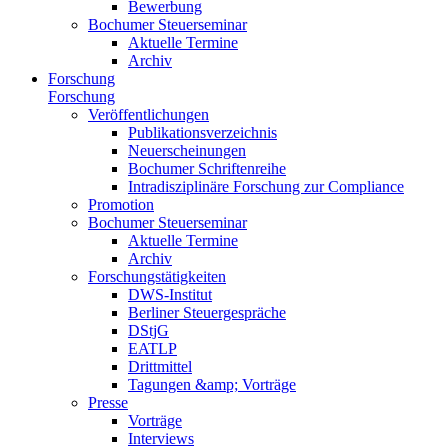
Bewerbung
Bochumer Steuerseminar
Aktuelle Termine
Archiv
Forschung
Forschung
Veröffentlichungen
Publikationsverzeichnis
Neuerscheinungen
Bochumer Schriftenreihe
Intradisziplinäre Forschung zur Compliance
Promotion
Bochumer Steuerseminar
Aktuelle Termine
Archiv
Forschungstätigkeiten
DWS-Institut
Berliner Steuergespräche
DStjG
EATLP
Drittmittel
Tagungen &amp; Vorträge
Presse
Vorträge
Interviews