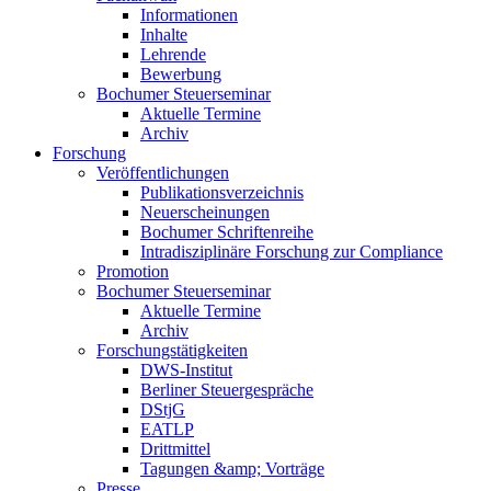
Informationen
Inhalte
Lehrende
Bewerbung
Bochumer Steuerseminar
Aktuelle Termine
Archiv
Forschung
Veröffentlichungen
Publikationsverzeichnis
Neuerscheinungen
Bochumer Schriftenreihe
Intradisziplinäre Forschung zur Compliance
Promotion
Bochumer Steuerseminar
Aktuelle Termine
Archiv
Forschungstätigkeiten
DWS-Institut
Berliner Steuergespräche
DStjG
EATLP
Drittmittel
Tagungen &amp; Vorträge
Presse