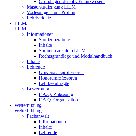
Grundlagen des öff. Finanzwesens
Masterstudiengang LL.M.
Vorlesungen Jun.-Prof.'in
Lehrberichte
LL.M.
LL.M.
Informationen
Studienberatung
Inhalte
Stimmen aus dem LL.M.
Rechtsgrundlage und Modulhandbuch
Inhalte
Lehrende
Universitätsprofessoren
Honorarprofessoren
Lehrbeauftragte
Bewerbung
F.A.Q. Zulassung
F.A.Q. Organisation
Weiterbildung
Weiterbildung
Fachanwalt
Informationen
Inhalte
Lehrende