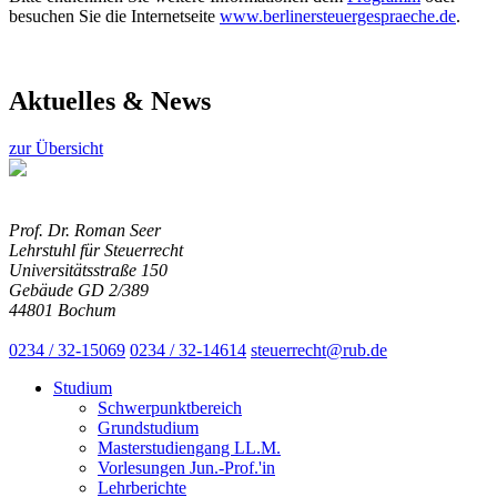
besuchen Sie die Internetseite
www.berlinersteuergespraeche.de
.
Aktuelles & News
zur Übersicht
Prof. Dr. Roman Seer
Lehrstuhl für Steuerrecht
Universitätsstraße 150
Gebäude GD 2/389
44801 Bochum
0234 / 32-15069
0234 / 32-14614
steuerrecht@rub.de
Studium
Schwerpunktbereich
Grundstudium
Masterstudiengang LL.M.
Vorlesungen Jun.-Prof.'in
Lehrberichte