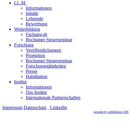
LL.M.
Informationen
Inhalte
Lehrende
Bewerbung
Weiterbildung
Fachanwalt
Bochumer Steuerseminar
Forschung
Veröffentlichungen
Promotion
Bochumer Steuerseminar
Forschungstätigkeiten
Presse
Habilitation
Institut
Informationen
Das Institut
Internationale Partnerschaften
Impressum
Datenschutz
LinkedIn
powered by webEdition CMS