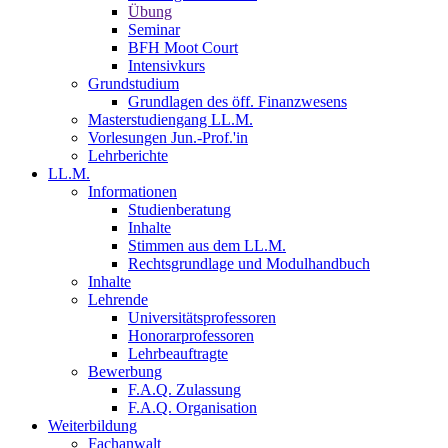
Übung
Seminar
BFH Moot Court
Intensivkurs
Grundstudium
Grundlagen des öff. Finanzwesens
Masterstudiengang LL.M.
Vorlesungen Jun.-Prof.'in
Lehrberichte
LL.M.
Informationen
Studienberatung
Inhalte
Stimmen aus dem LL.M.
Rechtsgrundlage und Modulhandbuch
Inhalte
Lehrende
Universitätsprofessoren
Honorarprofessoren
Lehrbeauftragte
Bewerbung
F.A.Q. Zulassung
F.A.Q. Organisation
Weiterbildung
Fachanwalt