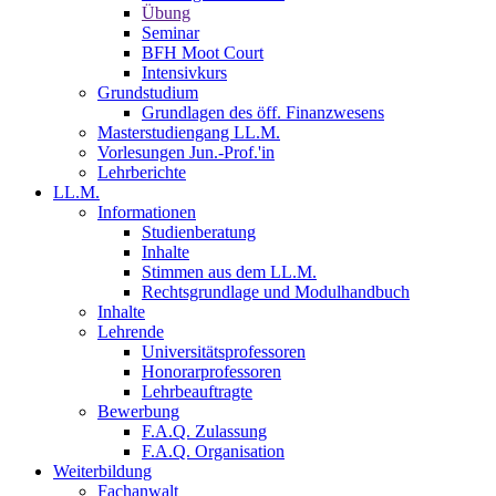
Übung
Seminar
BFH Moot Court
Intensivkurs
Grundstudium
Grundlagen des öff. Finanzwesens
Masterstudiengang LL.M.
Vorlesungen Jun.-Prof.'in
Lehrberichte
LL.M.
Informationen
Studienberatung
Inhalte
Stimmen aus dem LL.M.
Rechtsgrundlage und Modulhandbuch
Inhalte
Lehrende
Universitätsprofessoren
Honorarprofessoren
Lehrbeauftragte
Bewerbung
F.A.Q. Zulassung
F.A.Q. Organisation
Weiterbildung
Fachanwalt