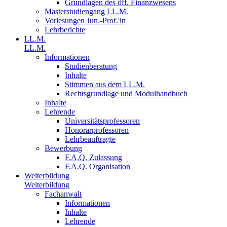
Grundlagen des öff. Finanzwesens
Masterstudiengang LL.M.
Vorlesungen Jun.-Prof.'in
Lehrberichte
LL.M.
LL.M.
Informationen
Studienberatung
Inhalte
Stimmen aus dem LL.M.
Rechtsgrundlage und Modulhandbuch
Inhalte
Lehrende
Universitätsprofessoren
Honorarprofessoren
Lehrbeauftragte
Bewerbung
F.A.Q. Zulassung
F.A.Q. Organisation
Weiterbildung
Weiterbildung
Fachanwalt
Informationen
Inhalte
Lehrende