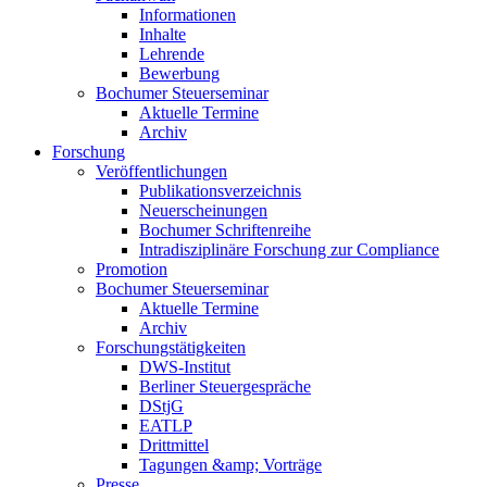
Informationen
Inhalte
Lehrende
Bewerbung
Bochumer Steuerseminar
Aktuelle Termine
Archiv
Forschung
Veröffentlichungen
Publikationsverzeichnis
Neuerscheinungen
Bochumer Schriftenreihe
Intradisziplinäre Forschung zur Compliance
Promotion
Bochumer Steuerseminar
Aktuelle Termine
Archiv
Forschungstätigkeiten
DWS-Institut
Berliner Steuergespräche
DStjG
EATLP
Drittmittel
Tagungen &amp; Vorträge
Presse