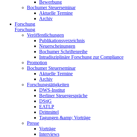
Bewerbung
Bochumer Steuerseminar
Aktuelle Termine
Archiv
Forschung
Forschung
Veröffentlichungen
Publikationsverzeichnis
Neuerscheinungen
Bochumer Schriftenreihe
Intradisziplinäre Forschung zur Compliance
Promotion
Bochumer Steuerseminar
Aktuelle Termine
Archiv
Forschungstätigkeiten
DWS-Institut
Berliner Steuergespräche
DStjG
EATLP
Drittmittel
Tagungen &amp; Vorträge
Presse
Vorträge
Interviews