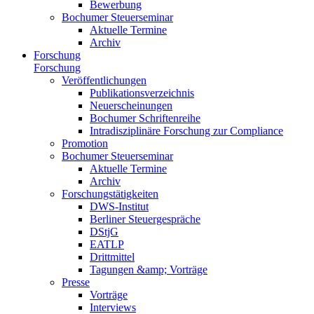
Bewerbung
Bochumer Steuerseminar
Aktuelle Termine
Archiv
Forschung
Forschung
Veröffentlichungen
Publikationsverzeichnis
Neuerscheinungen
Bochumer Schriftenreihe
Intradisziplinäre Forschung zur Compliance
Promotion
Bochumer Steuerseminar
Aktuelle Termine
Archiv
Forschungstätigkeiten
DWS-Institut
Berliner Steuergespräche
DStjG
EATLP
Drittmittel
Tagungen &amp; Vorträge
Presse
Vorträge
Interviews