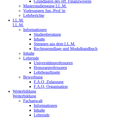
Grundlagen des öff. Finanzwesens
Masterstudiengang LL.M.
Vorlesungen Jun.-Prof.'in
Lehrberichte
LL.M.
LL.M.
Informationen
Studienberatung
Inhalte
Stimmen aus dem LL.M.
Rechtsgrundlage und Modulhandbuch
Inhalte
Lehrende
Universitätsprofessoren
Honorarprofessoren
Lehrbeauftragte
Bewerbung
F.A.Q. Zulassung
F.A.Q. Organisation
Weiterbildung
Weiterbildung
Fachanwalt
Informationen
Inhalte
Lehrende