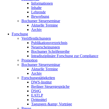
Informationen
Inhalte
Lehrende
Bewerbung
Bochumer Steuerseminar
Aktuelle Termine
Archiv
Forschung
Veröffentlichungen
Publikationsverzeichnis
Neuerscheinungen
Bochumer Schriftenreihe
Intradisziplinäre Forschung zur Compliance
Promotion
Bochumer Steuerseminar
Aktuelle Termine
Archiv
Forschungstätigkeiten
DWS-Institut
Berliner Steuergespräche
DStjG
EATLP
Drittmittel
Tagungen &amp; Vorträge
Presse