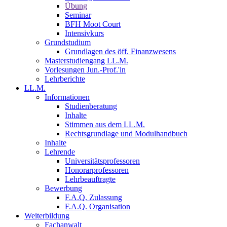
Übung
Seminar
BFH Moot Court
Intensivkurs
Grundstudium
Grundlagen des öff. Finanzwesens
Masterstudiengang LL.M.
Vorlesungen Jun.-Prof.'in
Lehrberichte
LL.M.
Informationen
Studienberatung
Inhalte
Stimmen aus dem LL.M.
Rechtsgrundlage und Modulhandbuch
Inhalte
Lehrende
Universitätsprofessoren
Honorarprofessoren
Lehrbeauftragte
Bewerbung
F.A.Q. Zulassung
F.A.Q. Organisation
Weiterbildung
Fachanwalt