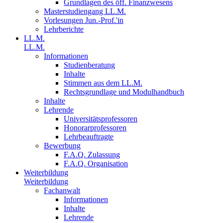
Grundlagen des öff. Finanzwesens
Masterstudiengang LL.M.
Vorlesungen Jun.-Prof.'in
Lehrberichte
LL.M.
LL.M.
Informationen
Studienberatung
Inhalte
Stimmen aus dem LL.M.
Rechtsgrundlage und Modulhandbuch
Inhalte
Lehrende
Universitätsprofessoren
Honorarprofessoren
Lehrbeauftragte
Bewerbung
F.A.Q. Zulassung
F.A.Q. Organisation
Weiterbildung
Weiterbildung
Fachanwalt
Informationen
Inhalte
Lehrende