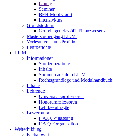
Übung
Seminar
BFH Moot Court
Intensivkurs
Grundstudium
Grundlagen des öff. Finanzwesens
Masterstudiengang LL.M.
Vorlesungen Jun.-Prof.'in
Lehrberichte
LL.M.
Informationen
Studienberatung
Inhalte
Stimmen aus dem LL.M.
Rechtsgrundlage und Modulhandbuch
Inhalte
Lehrende
Universitätsprofessoren
Honorarprofessoren
Lehrbeauftragte
Bewerbung
F.A.Q. Zulassung
F.A.Q. Organisation
Weiterbildung
Fachanwalt