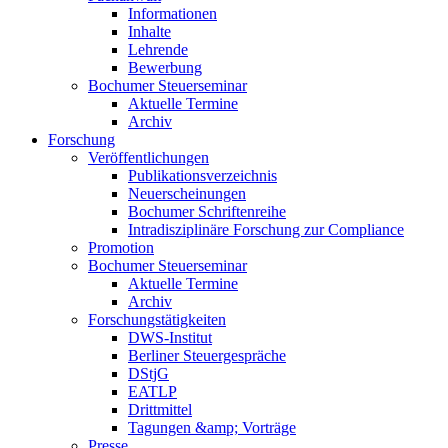
Informationen
Inhalte
Lehrende
Bewerbung
Bochumer Steuerseminar
Aktuelle Termine
Archiv
Forschung
Veröffentlichungen
Publikationsverzeichnis
Neuerscheinungen
Bochumer Schriftenreihe
Intradisziplinäre Forschung zur Compliance
Promotion
Bochumer Steuerseminar
Aktuelle Termine
Archiv
Forschungstätigkeiten
DWS-Institut
Berliner Steuergespräche
DStjG
EATLP
Drittmittel
Tagungen &amp; Vorträge
Presse