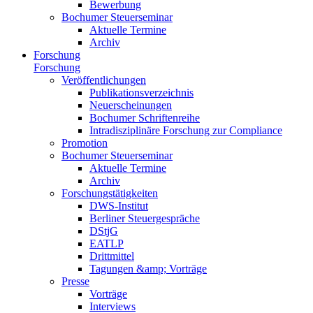
Bewerbung
Bochumer Steuerseminar
Aktuelle Termine
Archiv
Forschung
Forschung
Veröffentlichungen
Publikationsverzeichnis
Neuerscheinungen
Bochumer Schriftenreihe
Intradisziplinäre Forschung zur Compliance
Promotion
Bochumer Steuerseminar
Aktuelle Termine
Archiv
Forschungstätigkeiten
DWS-Institut
Berliner Steuergespräche
DStjG
EATLP
Drittmittel
Tagungen &amp; Vorträge
Presse
Vorträge
Interviews