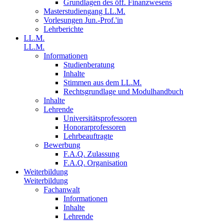
Grundlagen des öff. Finanzwesens
Masterstudiengang LL.M.
Vorlesungen Jun.-Prof.'in
Lehrberichte
LL.M.
LL.M.
Informationen
Studienberatung
Inhalte
Stimmen aus dem LL.M.
Rechtsgrundlage und Modulhandbuch
Inhalte
Lehrende
Universitätsprofessoren
Honorarprofessoren
Lehrbeauftragte
Bewerbung
F.A.Q. Zulassung
F.A.Q. Organisation
Weiterbildung
Weiterbildung
Fachanwalt
Informationen
Inhalte
Lehrende