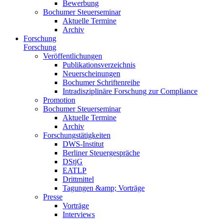
Bewerbung
Bochumer Steuerseminar
Aktuelle Termine
Archiv
Forschung
Forschung
Veröffentlichungen
Publikationsverzeichnis
Neuerscheinungen
Bochumer Schriftenreihe
Intradisziplinäre Forschung zur Compliance
Promotion
Bochumer Steuerseminar
Aktuelle Termine
Archiv
Forschungstätigkeiten
DWS-Institut
Berliner Steuergespräche
DStjG
EATLP
Drittmittel
Tagungen &amp; Vorträge
Presse
Vorträge
Interviews