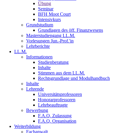
Übung
Seminar
BFH Moot Court
Intensivkurs
Grundstudium
Grundlagen des öff. Finanzwesens
Masterstudiengang LL.M.
Vorlesungen Jun.-Prof.'in
Lehrberichte
LL.M.
Informationen
Studienberatung
Inhalte
Stimmen aus dem LL.M.
Rechtsgrundlage und Modulhandbuch
Inhalte
Lehrende
Universitätsprofessoren
Honorarprofessoren
Lehrbeauftragte
Bewerbung
F.A.Q. Zulassung
F.A.Q. Organisation
Weiterbildung
Fachanwalt