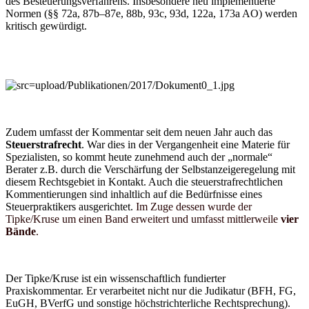
des Besteuerungsverfahrens. Insbesondere neu implementierte
Normen (
§§ 72a, 87b–87e, 88b, 93c, 93d, 122a, 173a AO
)
werden
kritisch gewürdigt.
Zudem umfasst der Kommentar seit dem neuen Jahr auch das
Steuerstrafrecht
.
War dies in der Vergangenheit eine Materie für
Spezialisten, so kommt heute zunehmend auch der „normale“
Berater z.B. durch die Verschärfung der Selbstanzeigeregelung mit
diesem Rechtsgebiet in Kontakt. Auch die steuerstrafrechtlichen
Kommentierungen sind inhaltlich auf die Bedürfnisse eines
Steuerpraktikers ausgerichtet.
Im Zuge dessen wurde der
Tipke/Kruse um einen Band erweitert und umfasst mittlerweile
vier
Bände
.
Der Tipke/Kruse ist ein wissenschaftlich fundierter
Praxiskommentar. Er verarbeitet nicht nur die Judikatur (BFH, FG,
EuGH, BVerfG und sonstige höchstrichterliche Rechtsprechung).