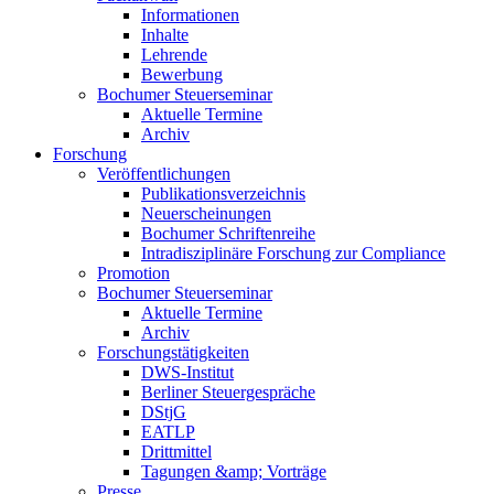
Informationen
Inhalte
Lehrende
Bewerbung
Bochumer Steuerseminar
Aktuelle Termine
Archiv
Forschung
Veröffentlichungen
Publikationsverzeichnis
Neuerscheinungen
Bochumer Schriftenreihe
Intradisziplinäre Forschung zur Compliance
Promotion
Bochumer Steuerseminar
Aktuelle Termine
Archiv
Forschungstätigkeiten
DWS-Institut
Berliner Steuergespräche
DStjG
EATLP
Drittmittel
Tagungen &amp; Vorträge
Presse