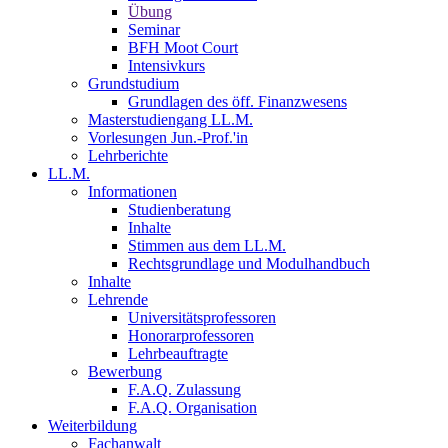
Übung
Seminar
BFH Moot Court
Intensivkurs
Grundstudium
Grundlagen des öff. Finanzwesens
Masterstudiengang LL.M.
Vorlesungen Jun.-Prof.'in
Lehrberichte
LL.M.
Informationen
Studienberatung
Inhalte
Stimmen aus dem LL.M.
Rechtsgrundlage und Modulhandbuch
Inhalte
Lehrende
Universitätsprofessoren
Honorarprofessoren
Lehrbeauftragte
Bewerbung
F.A.Q. Zulassung
F.A.Q. Organisation
Weiterbildung
Fachanwalt