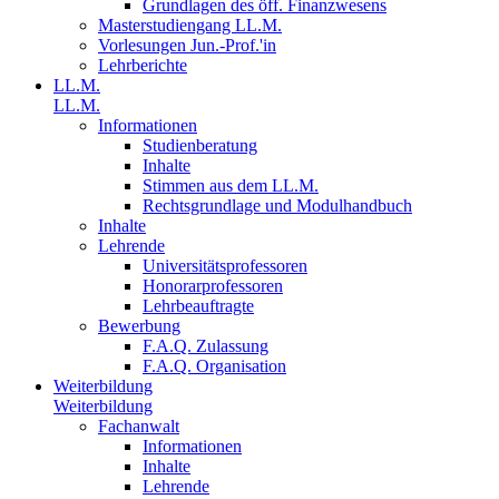
Grundlagen des öff. Finanzwesens
Masterstudiengang LL.M.
Vorlesungen Jun.-Prof.'in
Lehrberichte
LL.M.
LL.M.
Informationen
Studienberatung
Inhalte
Stimmen aus dem LL.M.
Rechtsgrundlage und Modulhandbuch
Inhalte
Lehrende
Universitätsprofessoren
Honorarprofessoren
Lehrbeauftragte
Bewerbung
F.A.Q. Zulassung
F.A.Q. Organisation
Weiterbildung
Weiterbildung
Fachanwalt
Informationen
Inhalte
Lehrende