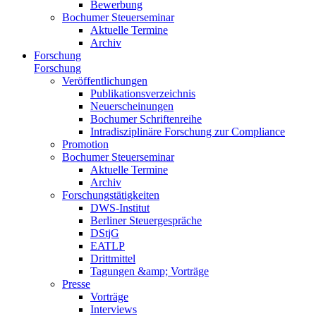
Bewerbung
Bochumer Steuerseminar
Aktuelle Termine
Archiv
Forschung
Forschung
Veröffentlichungen
Publikationsverzeichnis
Neuerscheinungen
Bochumer Schriftenreihe
Intradisziplinäre Forschung zur Compliance
Promotion
Bochumer Steuerseminar
Aktuelle Termine
Archiv
Forschungstätigkeiten
DWS-Institut
Berliner Steuergespräche
DStjG
EATLP
Drittmittel
Tagungen &amp; Vorträge
Presse
Vorträge
Interviews