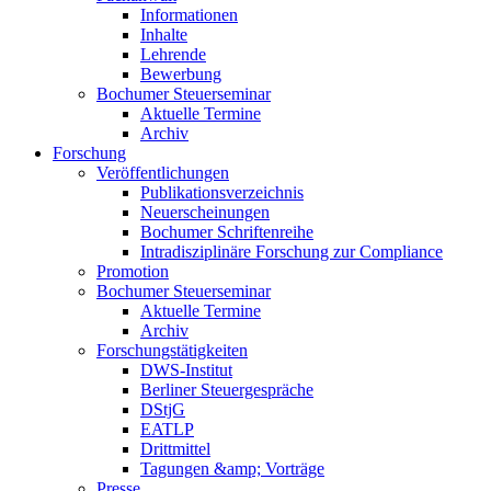
Informationen
Inhalte
Lehrende
Bewerbung
Bochumer Steuerseminar
Aktuelle Termine
Archiv
Forschung
Veröffentlichungen
Publikationsverzeichnis
Neuerscheinungen
Bochumer Schriftenreihe
Intradisziplinäre Forschung zur Compliance
Promotion
Bochumer Steuerseminar
Aktuelle Termine
Archiv
Forschungstätigkeiten
DWS-Institut
Berliner Steuergespräche
DStjG
EATLP
Drittmittel
Tagungen &amp; Vorträge
Presse