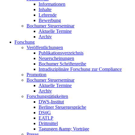
Informationen
Inhalte
Lehrende
Bewerbung
Bochumer Steuerseminar
Aktuelle Termine
Archiv
Forschung
Veröffentlichungen
Publikationsverzeichnis
Neuerscheinungen
Bochumer Schriftenreihe
Intradisziplinäre Forschung zur Compliance
Promotion
Bochumer Steuerseminar
Aktuelle Termine
Archiv
Forschungstätigkeiten
DWS-Institut
Berliner Steuergespräche
DStjG
EATLP
Drittmittel
Tagungen &amp; Vorträge
Presse