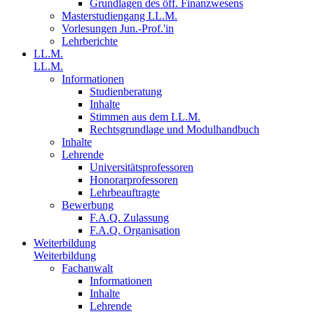
Grundlagen des öff. Finanzwesens
Masterstudiengang LL.M.
Vorlesungen Jun.-Prof.'in
Lehrberichte
LL.M.
LL.M.
Informationen
Studienberatung
Inhalte
Stimmen aus dem LL.M.
Rechtsgrundlage und Modulhandbuch
Inhalte
Lehrende
Universitätsprofessoren
Honorarprofessoren
Lehrbeauftragte
Bewerbung
F.A.Q. Zulassung
F.A.Q. Organisation
Weiterbildung
Weiterbildung
Fachanwalt
Informationen
Inhalte
Lehrende