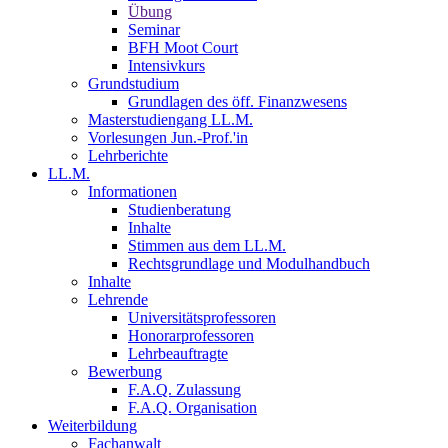
Übung
Seminar
BFH Moot Court
Intensivkurs
Grundstudium
Grundlagen des öff. Finanzwesens
Masterstudiengang LL.M.
Vorlesungen Jun.-Prof.'in
Lehrberichte
LL.M.
Informationen
Studienberatung
Inhalte
Stimmen aus dem LL.M.
Rechtsgrundlage und Modulhandbuch
Inhalte
Lehrende
Universitätsprofessoren
Honorarprofessoren
Lehrbeauftragte
Bewerbung
F.A.Q. Zulassung
F.A.Q. Organisation
Weiterbildung
Fachanwalt