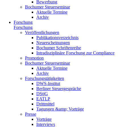
Bewerbung
Bochumer Steuerseminar
Aktuelle Termine
Archiv
Forschung
Forschung
Veröffentlichungen
Publikationsverzeichnis
Neuerscheinungen
Bochumer Schriftenreihe
Intradisziplinäre Forschung zur Compliance
Promotion
Bochumer Steuerseminar
Aktuelle Termine
Archiv
Forschungstätigkeiten
DWS-Institut
Berliner Steuergespräche
DStjG
EATLP
Drittmittel
Tagungen &amp; Vorträge
Presse
Vorträge
Interviews