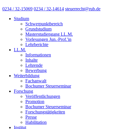
0234 / 32-15069
0234 / 32-14614
steuerrecht@rub.de
Studium
Schwerpunktbereich
Grundstudium
Masterstudiengang LL.M.
Vorlesungen Jun.-Prof.'in
Lehrberichte
LL.M.
Informationen
Inhalte
Lehrende
Bewerbung
Weiterbildung
Fachanwalt
Bochumer Steuerseminar
Forschung
Veröffentlichungen
Promotion
Bochumer Steuerseminar
Forschungstätigkeiten
Presse
Habilitation
Institut