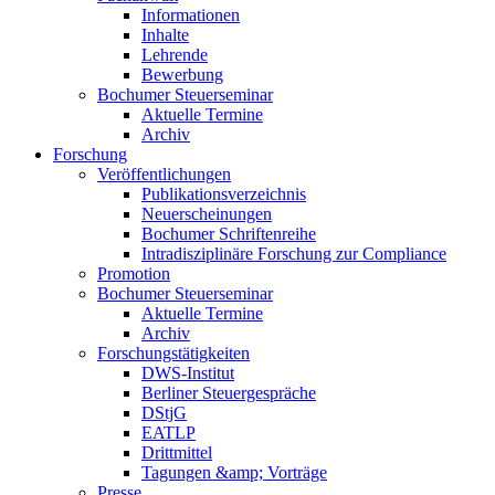
Informationen
Inhalte
Lehrende
Bewerbung
Bochumer Steuerseminar
Aktuelle Termine
Archiv
Forschung
Veröffentlichungen
Publikationsverzeichnis
Neuerscheinungen
Bochumer Schriftenreihe
Intradisziplinäre Forschung zur Compliance
Promotion
Bochumer Steuerseminar
Aktuelle Termine
Archiv
Forschungstätigkeiten
DWS-Institut
Berliner Steuergespräche
DStjG
EATLP
Drittmittel
Tagungen &amp; Vorträge
Presse