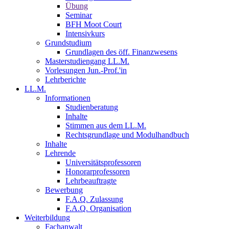
Übung
Seminar
BFH Moot Court
Intensivkurs
Grundstudium
Grundlagen des öff. Finanzwesens
Masterstudiengang LL.M.
Vorlesungen Jun.-Prof.'in
Lehrberichte
LL.M.
Informationen
Studienberatung
Inhalte
Stimmen aus dem LL.M.
Rechtsgrundlage und Modulhandbuch
Inhalte
Lehrende
Universitätsprofessoren
Honorarprofessoren
Lehrbeauftragte
Bewerbung
F.A.Q. Zulassung
F.A.Q. Organisation
Weiterbildung
Fachanwalt