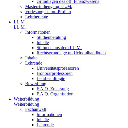
Grundlagen des öff. Finanzwesens
Masterstudiengang LL.M.
Vorlesungen Jun.-Prof.'in
Lehrberichte
LL.M.
LL.M.
Informationen
Studienberatung
Inhalte
Stimmen aus dem LL.M.
Rechtsgrundlage und Modulhandbuch
Inhalte
Lehrende
Universitätsprofessoren
Honorarprofessoren
Lehrbeauftragte
Bewerbung
F.A.Q. Zulassung
F.A.Q. Organisation
Weiterbildung
Weiterbildung
Fachanwalt
Informationen
Inhalte
Lehrende