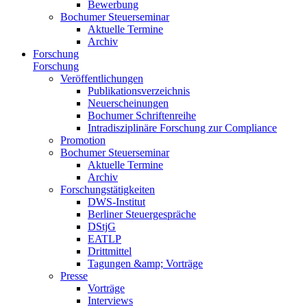
Bewerbung
Bochumer Steuerseminar
Aktuelle Termine
Archiv
Forschung
Forschung
Veröffentlichungen
Publikationsverzeichnis
Neuerscheinungen
Bochumer Schriftenreihe
Intradisziplinäre Forschung zur Compliance
Promotion
Bochumer Steuerseminar
Aktuelle Termine
Archiv
Forschungstätigkeiten
DWS-Institut
Berliner Steuergespräche
DStjG
EATLP
Drittmittel
Tagungen &amp; Vorträge
Presse
Vorträge
Interviews