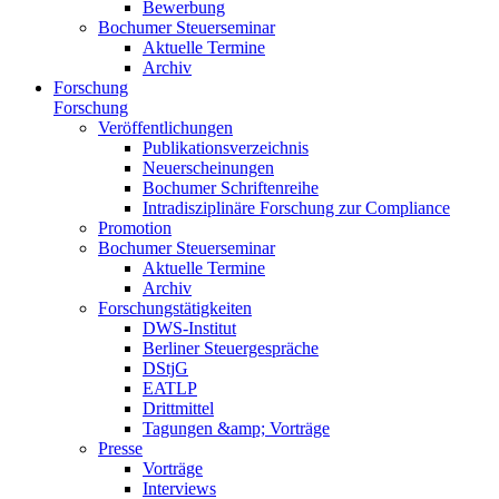
Bewerbung
Bochumer Steuerseminar
Aktuelle Termine
Archiv
Forschung
Forschung
Veröffentlichungen
Publikationsverzeichnis
Neuerscheinungen
Bochumer Schriftenreihe
Intradisziplinäre Forschung zur Compliance
Promotion
Bochumer Steuerseminar
Aktuelle Termine
Archiv
Forschungstätigkeiten
DWS-Institut
Berliner Steuergespräche
DStjG
EATLP
Drittmittel
Tagungen &amp; Vorträge
Presse
Vorträge
Interviews