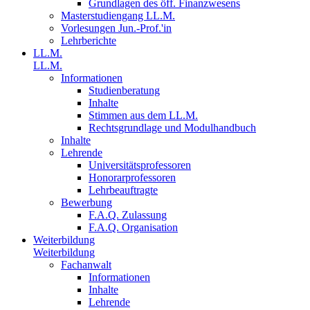
Grundlagen des öff. Finanzwesens
Masterstudiengang LL.M.
Vorlesungen Jun.-Prof.'in
Lehrberichte
LL.M.
LL.M.
Informationen
Studienberatung
Inhalte
Stimmen aus dem LL.M.
Rechtsgrundlage und Modulhandbuch
Inhalte
Lehrende
Universitätsprofessoren
Honorarprofessoren
Lehrbeauftragte
Bewerbung
F.A.Q. Zulassung
F.A.Q. Organisation
Weiterbildung
Weiterbildung
Fachanwalt
Informationen
Inhalte
Lehrende