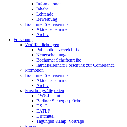
Informationen
Inhalte
Lehrende
Bewerbung
Bochumer Steuerseminar
Aktuelle Termine
Archiv
Forschung
Veröffentlichungen
Publikationsverzeichnis
Neuerscheinungen
Bochumer Schriftenreihe
Intradisziplinäre Forschung zur Compliance
Promotion
Bochumer Steuerseminar
Aktuelle Termine
Archiv
Forschungstätigkeiten
DWS-Institut
Berliner Steuergespräche
DStjG
EATLP
Drittmittel
Tagungen &amp; Vorträge
Presse