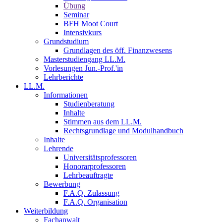
Übung
Seminar
BFH Moot Court
Intensivkurs
Grundstudium
Grundlagen des öff. Finanzwesens
Masterstudiengang LL.M.
Vorlesungen Jun.-Prof.'in
Lehrberichte
LL.M.
Informationen
Studienberatung
Inhalte
Stimmen aus dem LL.M.
Rechtsgrundlage und Modulhandbuch
Inhalte
Lehrende
Universitätsprofessoren
Honorarprofessoren
Lehrbeauftragte
Bewerbung
F.A.Q. Zulassung
F.A.Q. Organisation
Weiterbildung
Fachanwalt