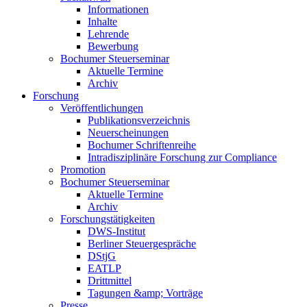
Informationen
Inhalte
Lehrende
Bewerbung
Bochumer Steuerseminar
Aktuelle Termine
Archiv
Forschung
Veröffentlichungen
Publikationsverzeichnis
Neuerscheinungen
Bochumer Schriftenreihe
Intradisziplinäre Forschung zur Compliance
Promotion
Bochumer Steuerseminar
Aktuelle Termine
Archiv
Forschungstätigkeiten
DWS-Institut
Berliner Steuergespräche
DStjG
EATLP
Drittmittel
Tagungen &amp; Vorträge
Presse