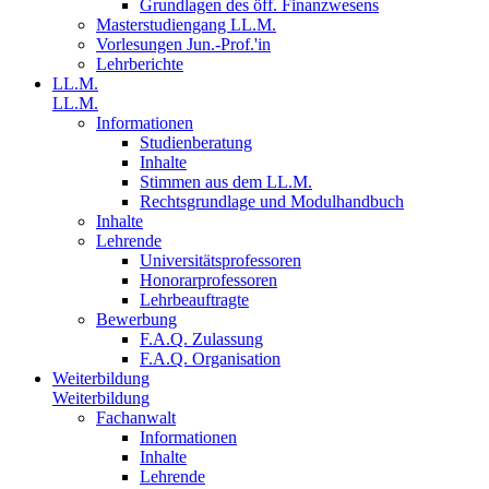
Grundlagen des öff. Finanzwesens
Masterstudiengang LL.M.
Vorlesungen Jun.-Prof.'in
Lehrberichte
LL.M.
LL.M.
Informationen
Studienberatung
Inhalte
Stimmen aus dem LL.M.
Rechtsgrundlage und Modulhandbuch
Inhalte
Lehrende
Universitätsprofessoren
Honorarprofessoren
Lehrbeauftragte
Bewerbung
F.A.Q. Zulassung
F.A.Q. Organisation
Weiterbildung
Weiterbildung
Fachanwalt
Informationen
Inhalte
Lehrende