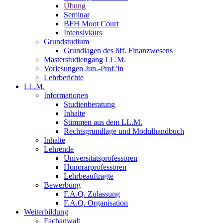
Übung
Seminar
BFH Moot Court
Intensivkurs
Grundstudium
Grundlagen des öff. Finanzwesens
Masterstudiengang LL.M.
Vorlesungen Jun.-Prof.'in
Lehrberichte
LL.M.
Informationen
Studienberatung
Inhalte
Stimmen aus dem LL.M.
Rechtsgrundlage und Modulhandbuch
Inhalte
Lehrende
Universitätsprofessoren
Honorarprofessoren
Lehrbeauftragte
Bewerbung
F.A.Q. Zulassung
F.A.Q. Organisation
Weiterbildung
Fachanwalt