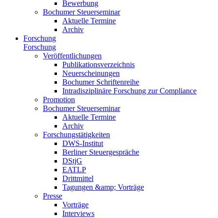
Bewerbung
Bochumer Steuerseminar
Aktuelle Termine
Archiv
Forschung
Forschung
Veröffentlichungen
Publikationsverzeichnis
Neuerscheinungen
Bochumer Schriftenreihe
Intradisziplinäre Forschung zur Compliance
Promotion
Bochumer Steuerseminar
Aktuelle Termine
Archiv
Forschungstätigkeiten
DWS-Institut
Berliner Steuergespräche
DStjG
EATLP
Drittmittel
Tagungen &amp; Vorträge
Presse
Vorträge
Interviews