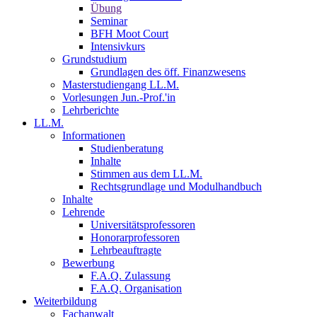
Übung
Seminar
BFH Moot Court
Intensivkurs
Grundstudium
Grundlagen des öff. Finanzwesens
Masterstudiengang LL.M.
Vorlesungen Jun.-Prof.'in
Lehrberichte
LL.M.
Informationen
Studienberatung
Inhalte
Stimmen aus dem LL.M.
Rechtsgrundlage und Modulhandbuch
Inhalte
Lehrende
Universitätsprofessoren
Honorarprofessoren
Lehrbeauftragte
Bewerbung
F.A.Q. Zulassung
F.A.Q. Organisation
Weiterbildung
Fachanwalt