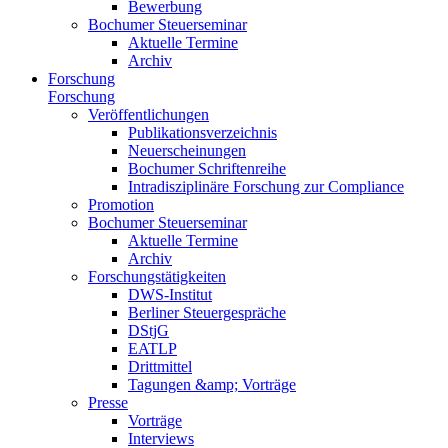
Bewerbung
Bochumer Steuerseminar
Aktuelle Termine
Archiv
Forschung
Forschung
Veröffentlichungen
Publikationsverzeichnis
Neuerscheinungen
Bochumer Schriftenreihe
Intradisziplinäre Forschung zur Compliance
Promotion
Bochumer Steuerseminar
Aktuelle Termine
Archiv
Forschungstätigkeiten
DWS-Institut
Berliner Steuergespräche
DStjG
EATLP
Drittmittel
Tagungen &amp; Vorträge
Presse
Vorträge
Interviews