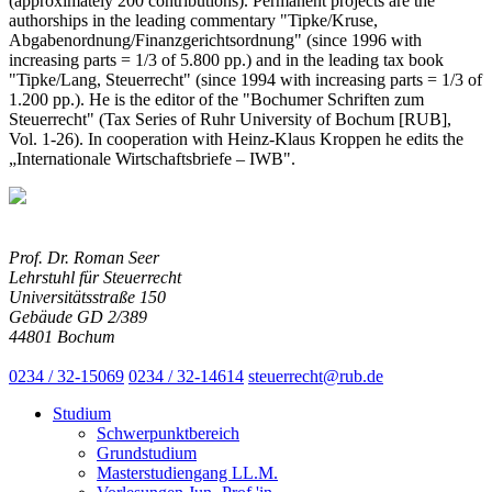
(approximately 200 contributions). Permanent projects are the
authorships in the leading commentary "Tipke/Kruse,
Abgabenordnung/Finanzgerichtsordnung" (since 1996 with
increasing parts = 1/3 of 5.800 pp.) and in the leading tax book
"Tipke/Lang, Steuerrecht" (since 1994 with increasing parts = 1/3 of
1.200 pp.). He is the editor of the "Bochumer Schriften zum
Steuerrecht" (Tax Series of Ruhr University of Bochum [RUB],
Vol. 1-26). In cooperation with Heinz-Klaus Kroppen he edits the
„Internationale Wirtschaftsbriefe – IWB".
Prof. Dr. Roman Seer
Lehrstuhl für Steuerrecht
Universitätsstraße 150
Gebäude GD 2/389
44801 Bochum
0234 / 32-15069
0234 / 32-14614
steuerrecht@rub.de
Studium
Schwerpunktbereich
Grundstudium
Masterstudiengang LL.M.