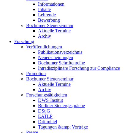
Informationen
Inhalte
Lehrende
Bewerbung
Bochumer Steuerseminar
Aktuelle Termine
Archiv
Forschung
Veröffentlichungen
Publikationsverzeichnis
Neuerscheinungen
Bochumer Schriftenreihe
Intradisziplinäre Forschung zur Compliance
Promotion
Bochumer Steuerseminar
Aktuelle Termine
Archiv
Forschungstätigkeiten
DWS-Institut
Berliner Steuergespräche
DStjG
EATLP
Drittmittel
Tagungen &amp; Vorträge
Presse