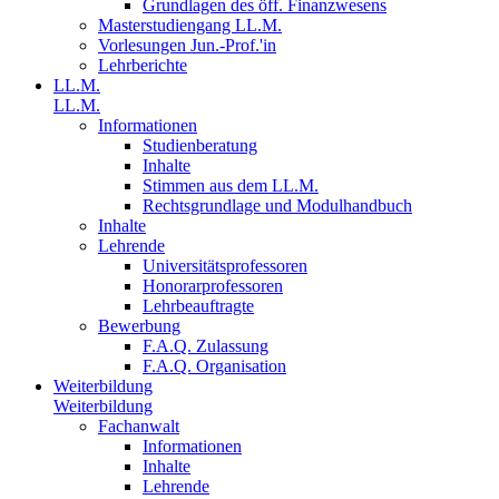
Grundlagen des öff. Finanzwesens
Masterstudiengang LL.M.
Vorlesungen Jun.-Prof.'in
Lehrberichte
LL.M.
LL.M.
Informationen
Studienberatung
Inhalte
Stimmen aus dem LL.M.
Rechtsgrundlage und Modulhandbuch
Inhalte
Lehrende
Universitätsprofessoren
Honorarprofessoren
Lehrbeauftragte
Bewerbung
F.A.Q. Zulassung
F.A.Q. Organisation
Weiterbildung
Weiterbildung
Fachanwalt
Informationen
Inhalte
Lehrende