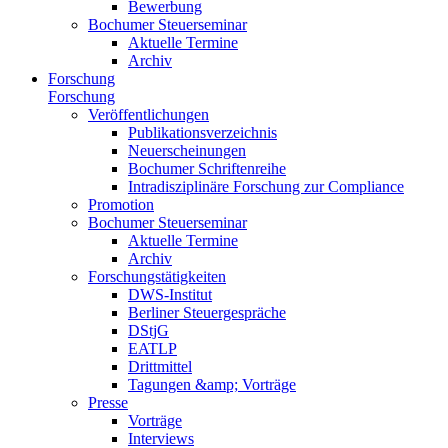
Bewerbung
Bochumer Steuerseminar
Aktuelle Termine
Archiv
Forschung
Forschung
Veröffentlichungen
Publikationsverzeichnis
Neuerscheinungen
Bochumer Schriftenreihe
Intradisziplinäre Forschung zur Compliance
Promotion
Bochumer Steuerseminar
Aktuelle Termine
Archiv
Forschungstätigkeiten
DWS-Institut
Berliner Steuergespräche
DStjG
EATLP
Drittmittel
Tagungen &amp; Vorträge
Presse
Vorträge
Interviews