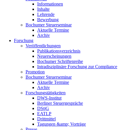
Informationen
Inhalte
Lehrende
Bewerbung
Bochumer Steuerseminar
Aktuelle Termine
Archiv
Forschung
Veröffentlichungen
Publikationsverzeichnis
Neuerscheinungen
Bochumer Schriftenreihe
Intradisziplinäre Forschung zur Compliance
Promotion
Bochumer Steuerseminar
Aktuelle Termine
Archiv
Forschungstätigkeiten
DWS-Institut
Berliner Steuergespräche
DStjG
EATLP
Drittmittel
Tagungen &amp; Vorträge
Presse