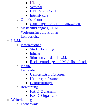
Übung
Seminar
BFH Moot Court
Intensivkurs
Grundstudium
Grundlagen des öff. Finanzwesens
Masterstudiengang LL.M.
Vorlesungen Jun.-Prof.'in
Lehrberichte
LL.M.
Informationen
Studienberatung
Inhalte
Stimmen aus dem LL.M.
Rechtsgrundlage und Modulhandbuch
Inhalte
Lehrende
Universitätsprofessoren
Honorarprofessoren
Lehrbeauftragte
Bewerbung
F.A.Q. Zulassung
F.A.Q. Organisation
Weiterbildung
Fachanwalt