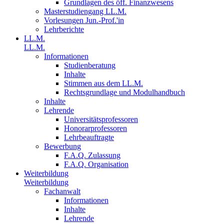
Grundlagen des öff. Finanzwesens
Masterstudiengang LL.M.
Vorlesungen Jun.-Prof.'in
Lehrberichte
LL.M.
LL.M.
Informationen
Studienberatung
Inhalte
Stimmen aus dem LL.M.
Rechtsgrundlage und Modulhandbuch
Inhalte
Lehrende
Universitätsprofessoren
Honorarprofessoren
Lehrbeauftragte
Bewerbung
F.A.Q. Zulassung
F.A.Q. Organisation
Weiterbildung
Weiterbildung
Fachanwalt
Informationen
Inhalte
Lehrende