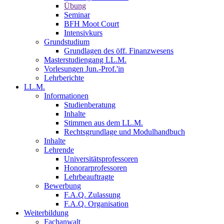
Übung
Seminar
BFH Moot Court
Intensivkurs
Grundstudium
Grundlagen des öff. Finanzwesens
Masterstudiengang LL.M.
Vorlesungen Jun.-Prof.'in
Lehrberichte
LL.M.
Informationen
Studienberatung
Inhalte
Stimmen aus dem LL.M.
Rechtsgrundlage und Modulhandbuch
Inhalte
Lehrende
Universitätsprofessoren
Honorarprofessoren
Lehrbeauftragte
Bewerbung
F.A.Q. Zulassung
F.A.Q. Organisation
Weiterbildung
Fachanwalt