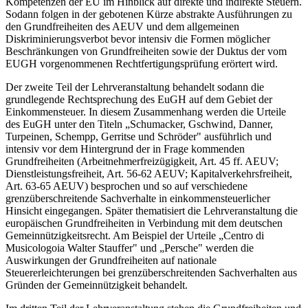
Kompetenzen der EU im Hinblick auf direkte und indirekte Steuern.
Sodann folgen in der gebotenen Kürze abstrakte Ausführungen zu
den Grundfreiheiten des AEUV und dem allgemeinen
Diskriminierungsverbot bevor intensiv die Formen möglicher
Beschränkungen von Grundfreiheiten sowie der Duktus der vom
EUGH vorgenommenen Rechtfertigungsprüfung erörtert wird.
Der zweite Teil der Lehrveranstaltung behandelt sodann die
grundlegende Rechtsprechung des EuGH auf dem Gebiet der
Einkommensteuer. In diesem Zusammenhang werden die Urteile
des EuGH unter den Titeln „Schumacker, Gschwind, Danner,
Turpeinen, Schempp, Gerritse und Schröder" ausführlich und
intensiv vor dem Hintergrund der in Frage kommenden
Grundfreiheiten (Arbeitnehmerfreizügigkeit, Art. 45 ff. AEUV;
Dienstleistungsfreiheit, Art. 56-62 AEUV; Kapitalverkehrsfreiheit,
Art. 63-65 AEUV) besprochen und so auf verschiedene
grenzüberschreitende Sachverhalte in einkommensteuerlicher
Hinsicht eingegangen. Später thematisiert die Lehrveranstaltung die
europäischen Grundfreiheiten in Verbindung mit dem deutschen
Gemeinnützigkeitsrecht. Am Beispiel der Urteile „Centro di
Musicologoia Walter Stauffer" und „Persche" werden die
Auswirkungen der Grundfreiheiten auf nationale
Steuererleichterungen bei grenzüberschreitenden Sachverhalten aus
Gründen der Gemeinnützigkeit behandelt.