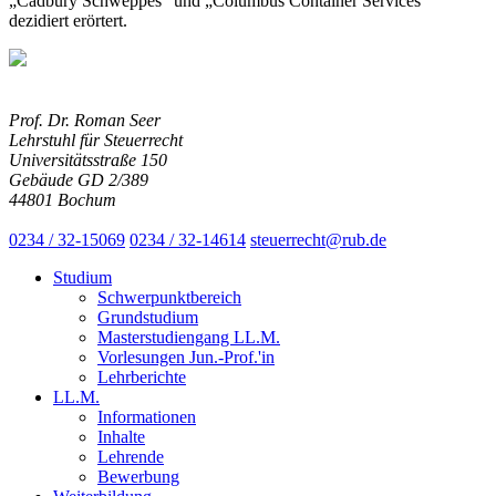
„Cadbury Schweppes" und „Columbus Container Services"
dezidiert erörtert.
Prof. Dr. Roman Seer
Lehrstuhl für Steuerrecht
Universitätsstraße 150
Gebäude GD 2/389
44801 Bochum
0234 / 32-15069
0234 / 32-14614
steuerrecht@rub.de
Studium
Schwerpunktbereich
Grundstudium
Masterstudiengang LL.M.
Vorlesungen Jun.-Prof.'in
Lehrberichte
LL.M.
Informationen
Inhalte
Lehrende
Bewerbung