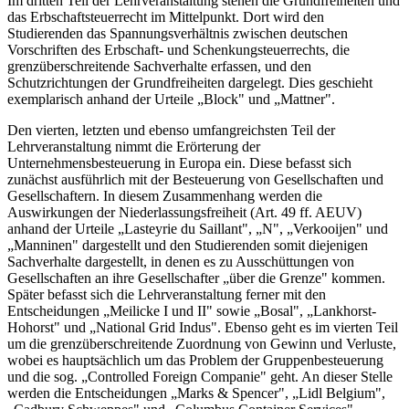
Im dritten Teil der Lehrveranstaltung stehen die Grundfreiheiten und
das Erbschaftsteuerrecht im Mittelpunkt. Dort wird den
Studierenden das Spannungsverhältnis zwischen deutschen
Vorschriften des Erbschaft- und Schenkungsteuerrechts, die
grenzüberschreitende Sachverhalte erfassen, und den
Schutzrichtungen der Grundfreiheiten dargelegt. Dies geschieht
exemplarisch anhand der Urteile „Block" und „Mattner".
Den vierten, letzten und ebenso umfangreichsten Teil der
Lehrveranstaltung nimmt die Erörterung der
Unternehmensbesteuerung in Europa ein. Diese befasst sich
zunächst ausführlich mit der Besteuerung von Gesellschaften und
Gesellschaftern. In diesem Zusammenhang werden die
Auswirkungen der Niederlassungsfreiheit (Art. 49 ff. AEUV)
anhand der Urteile „Lasteyrie du Saillant", „N", „Verkooijen" und
„Manninen" dargestellt und den Studierenden somit diejenigen
Sachverhalte dargestellt, in denen es zu Ausschüttungen von
Gesellschaften an ihre Gesellschafter „über die Grenze" kommen.
Später befasst sich die Lehrveranstaltung ferner mit den
Entscheidungen „Meilicke I und II" sowie „Bosal", „Lankhorst-
Hohorst" und „National Grid Indus". Ebenso geht es im vierten Teil
um die grenzüberschreitende Zuordnung von Gewinn und Verluste,
wobei es hauptsächlich um das Problem der Gruppenbesteuerung
und die sog. „Controlled Foreign Companie" geht. An dieser Stelle
werden die Entscheidungen „Marks & Spencer", „Lidl Belgium",