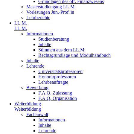
Grundlagen des öff. Finanzwesens
Masterstudiengang LL.M.
Vorlesungen Jun.-Prof.'in
Lehrberichte
LL.M.
LL.M.
Informationen
Studienberatung
Inhalte
Stimmen aus dem LL.M.
Rechtsgrundlage und Modulhandbuch
Inhalte
Lehrende
Universitätsprofessoren
Honorarprofessoren
Lehrbeauftragte
Bewerbung
F.A.Q. Zulassung
F.A.Q. Organisation
Weiterbildung
Weiterbildung
Fachanwalt
Informationen
Inhalte
Lehrende