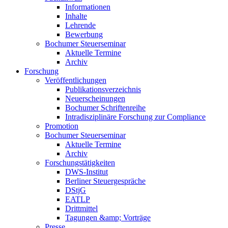
Informationen
Inhalte
Lehrende
Bewerbung
Bochumer Steuerseminar
Aktuelle Termine
Archiv
Forschung
Veröffentlichungen
Publikationsverzeichnis
Neuerscheinungen
Bochumer Schriftenreihe
Intradisziplinäre Forschung zur Compliance
Promotion
Bochumer Steuerseminar
Aktuelle Termine
Archiv
Forschungstätigkeiten
DWS-Institut
Berliner Steuergespräche
DStjG
EATLP
Drittmittel
Tagungen &amp; Vorträge
Presse