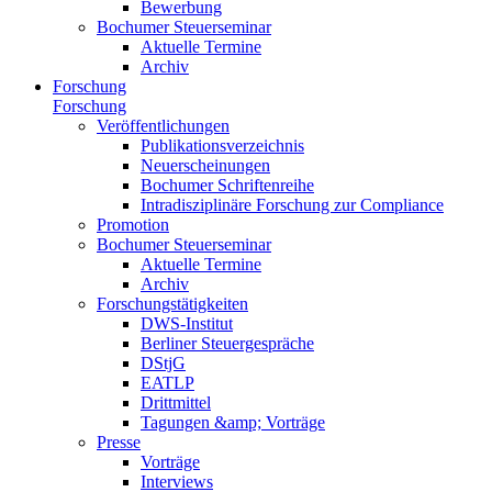
Bewerbung
Bochumer Steuerseminar
Aktuelle Termine
Archiv
Forschung
Forschung
Veröffentlichungen
Publikationsverzeichnis
Neuerscheinungen
Bochumer Schriftenreihe
Intradisziplinäre Forschung zur Compliance
Promotion
Bochumer Steuerseminar
Aktuelle Termine
Archiv
Forschungstätigkeiten
DWS-Institut
Berliner Steuergespräche
DStjG
EATLP
Drittmittel
Tagungen &amp; Vorträge
Presse
Vorträge
Interviews