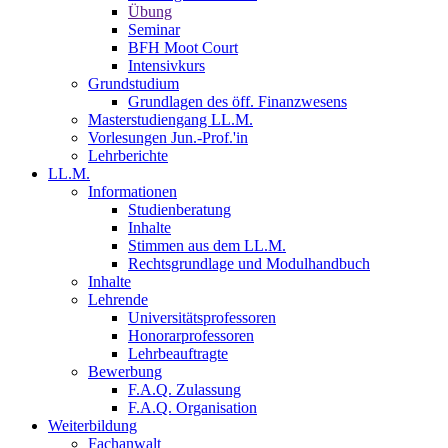
Übung
Seminar
BFH Moot Court
Intensivkurs
Grundstudium
Grundlagen des öff. Finanzwesens
Masterstudiengang LL.M.
Vorlesungen Jun.-Prof.'in
Lehrberichte
LL.M.
Informationen
Studienberatung
Inhalte
Stimmen aus dem LL.M.
Rechtsgrundlage und Modulhandbuch
Inhalte
Lehrende
Universitätsprofessoren
Honorarprofessoren
Lehrbeauftragte
Bewerbung
F.A.Q. Zulassung
F.A.Q. Organisation
Weiterbildung
Fachanwalt