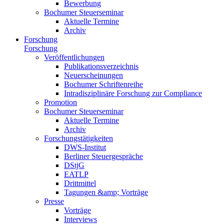
Bewerbung
Bochumer Steuerseminar
Aktuelle Termine
Archiv
Forschung
Forschung
Veröffentlichungen
Publikationsverzeichnis
Neuerscheinungen
Bochumer Schriftenreihe
Intradisziplinäre Forschung zur Compliance
Promotion
Bochumer Steuerseminar
Aktuelle Termine
Archiv
Forschungstätigkeiten
DWS-Institut
Berliner Steuergespräche
DStjG
EATLP
Drittmittel
Tagungen &amp; Vorträge
Presse
Vorträge
Interviews