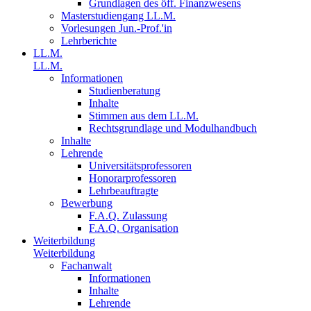
Grundlagen des öff. Finanzwesens
Masterstudiengang LL.M.
Vorlesungen Jun.-Prof.'in
Lehrberichte
LL.M.
LL.M.
Informationen
Studienberatung
Inhalte
Stimmen aus dem LL.M.
Rechtsgrundlage und Modulhandbuch
Inhalte
Lehrende
Universitätsprofessoren
Honorarprofessoren
Lehrbeauftragte
Bewerbung
F.A.Q. Zulassung
F.A.Q. Organisation
Weiterbildung
Weiterbildung
Fachanwalt
Informationen
Inhalte
Lehrende