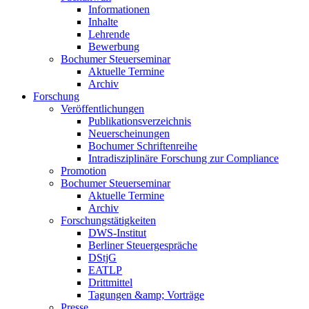
Informationen
Inhalte
Lehrende
Bewerbung
Bochumer Steuerseminar
Aktuelle Termine
Archiv
Forschung
Veröffentlichungen
Publikationsverzeichnis
Neuerscheinungen
Bochumer Schriftenreihe
Intradisziplinäre Forschung zur Compliance
Promotion
Bochumer Steuerseminar
Aktuelle Termine
Archiv
Forschungstätigkeiten
DWS-Institut
Berliner Steuergespräche
DStjG
EATLP
Drittmittel
Tagungen &amp; Vorträge
Presse