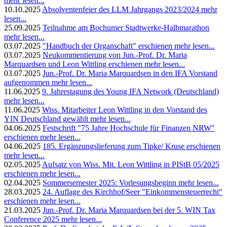
mehr lesen...
10.10.2025
Absolventenfeier des LLM Jahrgangs 2023/2024
mehr
lesen...
25.09.2025
Teilnahme am Bochumer Stadtwerke-Halbmarathon
mehr lesen...
03.07.2025
"Handbuch der Organschaft" erschienen
mehr lesen...
03.07.2025
Neukommentierung von Jun.-Prof. Dr. Maria
Marquardsen und Leon Wittling erschienen
mehr lesen...
03.07.2025
Jun.-Prof. Dr. Maria Marquardsen in den IFA Vorstand
aufgenommen
mehr lesen...
11.06.2025
9. Jahrestagung des Young IFA Network (Deutschland)
mehr lesen...
11.06.2025
Wiss. Mitarbeiter Leon Wittling in den Vorstand des
YIN Deutschland gewählt
mehr lesen...
04.06.2025
Festschrift "75 Jahre Hochschule für Finanzen NRW"
erschienen
mehr lesen...
04.06.2025
185. Ergänzungslieferung zum Tipke/ Kruse erschienen
mehr lesen...
02.05.2025
Aufsatz von Wiss. Mit. Leon Wittling in PIStB 05/2025
erschienen
mehr lesen...
02.04.2025
Sommersemester 2025: Vorlesungsbeginn
mehr lesen...
28.03.2025
24. Auflage des Kirchhof/Seer "Einkommensteuerrecht"
erschienen
mehr lesen...
21.03.2025
Jun.-Prof. Dr. Maria Marquardsen bei der 5. WIN Tax
Conference 2025
mehr lesen...