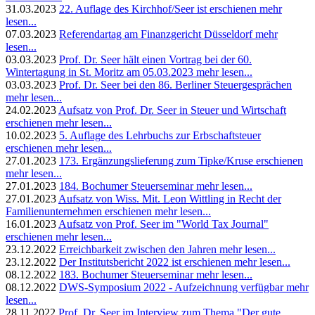
31.03.2023
22. Auflage des Kirchhof/Seer ist erschienen
mehr
lesen...
07.03.2023
Referendartag am Finanzgericht Düsseldorf
mehr
lesen...
03.03.2023
Prof. Dr. Seer hält einen Vortrag bei der 60.
Wintertagung in St. Moritz am 05.03.2023
mehr lesen...
03.03.2023
Prof. Dr. Seer bei den 86. Berliner Steuergesprächen
mehr lesen...
24.02.2023
Aufsatz von Prof. Dr. Seer in Steuer und Wirtschaft
erschienen
mehr lesen...
10.02.2023
5. Auflage des Lehrbuchs zur Erbschaftsteuer
erschienen
mehr lesen...
27.01.2023
173. Ergänzungslieferung zum Tipke/Kruse erschienen
mehr lesen...
27.01.2023
184. Bochumer Steuerseminar
mehr lesen...
27.01.2023
Aufsatz von Wiss. Mit. Leon Wittling in Recht der
Familienunternehmen erschienen
mehr lesen...
16.01.2023
Aufsatz von Prof. Seer im "World Tax Journal"
erschienen
mehr lesen...
23.12.2022
Erreichbarkeit zwischen den Jahren
mehr lesen...
23.12.2022
Der Institutsbericht 2022 ist erschienen
mehr lesen...
08.12.2022
183. Bochumer Steuerseminar
mehr lesen...
08.12.2022
DWS-Symposium 2022 - Aufzeichnung verfügbar
mehr
lesen...
28.11.2022
Prof. Dr. Seer im Interview zum Thema "Der gute