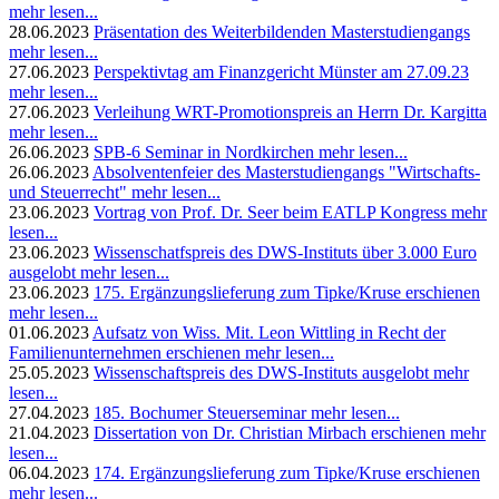
mehr lesen...
28.06.2023
Präsentation des Weiterbildenden Masterstudiengangs
mehr lesen...
27.06.2023
Perspektivtag am Finanzgericht Münster am 27.09.23
mehr lesen...
27.06.2023
Verleihung WRT-Promotionspreis an Herrn Dr. Kargitta
mehr lesen...
26.06.2023
SPB-6 Seminar in Nordkirchen
mehr lesen...
26.06.2023
Absolventenfeier des Masterstudiengangs "Wirtschafts-
und Steuerrecht"
mehr lesen...
23.06.2023
Vortrag von Prof. Dr. Seer beim EATLP Kongress
mehr
lesen...
23.06.2023
Wissenschatfspreis des DWS-Instituts über 3.000 Euro
ausgelobt
mehr lesen...
23.06.2023
175. Ergänzungslieferung zum Tipke/Kruse erschienen
mehr lesen...
01.06.2023
Aufsatz von Wiss. Mit. Leon Wittling in Recht der
Familienunternehmen erschienen
mehr lesen...
25.05.2023
Wissenschaftspreis des DWS-Instituts ausgelobt
mehr
lesen...
27.04.2023
185. Bochumer Steuerseminar
mehr lesen...
21.04.2023
Dissertation von Dr. Christian Mirbach erschienen
mehr
lesen...
06.04.2023
174. Ergänzungslieferung zum Tipke/Kruse erschienen
mehr lesen...