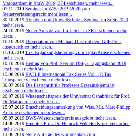
Marquardsen in StuW 2019, 374 erschienen.
mehr lesen...
07.11.2019
Seminar im WiSe 2019/2020 zum
Steuerverfassungsrecht
mehr lesen...
30.10.2019
Abgaben und Umweltschutz - Seminar im SoSe 2020
mehr lesen...
24.10.2019
Neuer Aufsatz von Prof. Seer in FR erschienen
mehr
lesen...
16.10.2019
Dissertation von Michael Dust mit dem GdF-Preis
ausgezeichnet
mehr lesen...
11.10.2019
157. Ergänzungslieferung zum Tipke/Kruse erschienen
mehr lesen...
10.10.2019
Beitrag von Prof. Seer im DStjG-Tagungsband 2018
erschienen
mehr lesen...
15.08.2019
EATLP International Tax Series Vol. 17: Tax
Transparency erschienen
mehr lesen...
30.07.2019
Die Festschrift für Professor Brzezinskiemu ist
erschienen
mehr lesen...
20.07.2019
Wissenschaftspreis der Universität Osnabrück für Prof.
Dr. Marquardsen
mehr lesen...
15.07.2019
Entscheidungsanmerkung von Wiss. Mit. Marc-Philipp
Antoine erschienen
mehr lesen...
05.07.2019
DWS-Wissenschaftspreis ausgelobt
mehr lesen...
14.06.2019
Emeritus Prof. Dr. Heinrich Wilhelm Kruse verstorben
mehr lesen...
13.06.2019
Neue Auflage des Kommentars zum