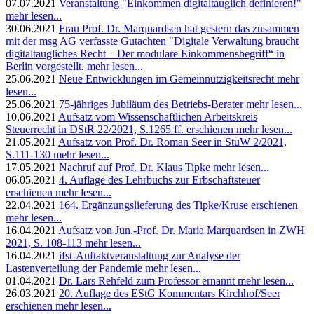
07.07.2021
Veranstaltung "Einkommen digitaltauglich definieren!"
mehr lesen...
30.06.2021
Frau Prof. Dr. Marquardsen hat gestern das zusammen
mit der msg AG verfasste Gutachten "Digitale Verwaltung braucht
digitaltaugliches Recht – Der modulare Einkommensbegriff“ in
Berlin vorgestellt.
mehr lesen...
25.06.2021
Neue Entwicklungen im Gemeinnützigkeitsrecht
mehr
lesen...
25.06.2021
75-jähriges Jubiläum des Betriebs-Berater
mehr lesen...
10.06.2021
Aufsatz vom Wissenschaftlichen Arbeitskreis
Steuerrecht in DStR 22/2021, S.1265 ff. erschienen
mehr lesen...
21.05.2021
Aufsatz von Prof. Dr. Roman Seer in StuW 2/2021,
S.111-130
mehr lesen...
17.05.2021
Nachruf auf Prof. Dr. Klaus Tipke
mehr lesen...
06.05.2021
4. Auflage des Lehrbuchs zur Erbschaftsteuer
erschienen
mehr lesen...
22.04.2021
164. Ergänzungslieferung des Tipke/Kruse erschienen
mehr lesen...
16.04.2021
Aufsatz von Jun.-Prof. Dr. Maria Marquardsen in ZWH
2021, S. 108-113
mehr lesen...
16.04.2021
ifst-Auftaktveranstaltung zur Analyse der
Lastenverteilung der Pandemie
mehr lesen...
01.04.2021
Dr. Lars Rehfeld zum Professor ernannt
mehr lesen...
26.03.2021
20. Auflage des EStG Kommentars Kirchhof/Seer
erschienen
mehr lesen...