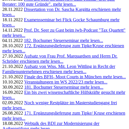
Berater: 100 gute Gründe".
mehr lesen...
28.11.2022
Dissertation von Dr. Sascha Kargitta erschienen
mehr
lesen...
18.11.2022
Examensseminar bei Flick Gocke Schaumburg
mehr
lesen...
14.11.2022
Prof. Dr. Seer zu Gast beim iwb-Podcast "Tax Quartett"
mehr lesen...
04.11.2022
182. Bochumer Steuerseminar
mehr lesen...
28.10.2022
172. Ergänzungslieferung zum Tipke/Kruse erschienen
mehr lesen...
27.10.2022
Aufsatz von Frau Prof. Marquardsen und Herrn Dr.
Schröder erschienen
mehr lesen...
21.10.2022
Aufsatz von Wiss. Mit. Leon Wittling in Recht der
Familienunternehmen erschienen
mehr lesen...
21.10.2022
Finale des BFH- Moot Courts in München
mehr lesen...
10.10.2022
Veranstaltungen im WS 2022/23
mehr lesen...
30.09.2022
181. Bochumer Steuerseminar
mehr lesen...
16.09.2022
Ein bis zwei wissenschaftliche Hilfskräfte gesucht
mehr
lesen...
02.09.2022
Noch wenige Restplätze im Masterstudiengang frei
mehr lesen...
26.08.2022
171. Ergänzungslieferung zum Tipke/ Kruse erschienen
mehr lesen...
18.08.2022
Webtalk des BDI zur Modernisierung der
Außenprüfung
mehr lesen...