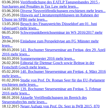
03.06.2016
Veröffentlichung des EATLP Tagungsbandes 2015 -
Surcharges and Penalties in Tax Law
mehr lesen...
03.06.2016
Diverse Neuveröffentlichungen erschienen
mehr lesen...
25.05.2016
Hinweis auf Literaturempfehlungen im Rahmen der
Übung im SPB6
mehr lesen...
13.05.2016
Besuch des Finanzgerichts Düsseldorf am 01. Juni
(abgesagt!)
mehr lesen...
06.05.2016
Schwerpunktbereichsseminar im WS 2016/2017
mehr
lesen...
20.04.2016
Einladung zum Perspektivtag am FG Münster
mehr
lesen...
09.03.2016
141. Bochumer Steuerseminar am Freitag, den 29. April
2016
mehr lesen...
04.03.2016
Sommersemester 2016
mehr lesen...
26.02.2016
Editorial für Dietmar Gosch sowie Beitrag in der
Festschrift Gosch
mehr lesen...
05.02.2016
140. Bochumer Steuerseminar am Freitag, 4. März 2016
mehr lesen...
01.02.2016
Studie von Prof. Dr. Roman Seer für das EU-Parlament
erschienen
mehr lesen...
14.01.2016
139. Bochumer Steuerseminar am Freitag, 5. Februar
2016
mehr lesen...
08.01.2016
Aktuelle Veröffentlichungen im Bereich des
Steuerstrafrechts
mehr lesen...
18.12.2015
Neuer Aufsatz von Prof. Dr. Seer in IWB 2015, 870