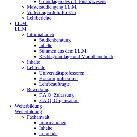
Grundlagen des öff. Finanzwesens
Masterstudiengang LL.M.
Vorlesungen Jun.-Prof.'in
Lehrberichte
LL.M.
LL.M.
Informationen
Studienberatung
Inhalte
Stimmen aus dem LL.M.
Rechtsgrundlage und Modulhandbuch
Inhalte
Lehrende
Universitätsprofessoren
Honorarprofessoren
Lehrbeauftragte
Bewerbung
F.A.Q. Zulassung
F.A.Q. Organisation
Weiterbildung
Weiterbildung
Fachanwalt
Informationen
Inhalte
Lehrende