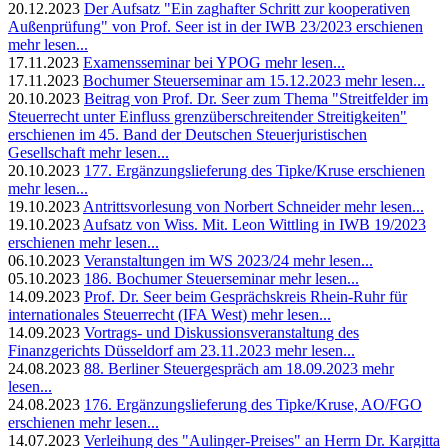
20.12.2023
Der Aufsatz "Ein zaghafter Schritt zur kooperativen
Außenprüfung" von Prof. Seer ist in der IWB 23/2023 erschienen
mehr lesen...
17.11.2023
Examensseminar bei YPOG
mehr lesen...
17.11.2023
Bochumer Steuerseminar am 15.12.2023
mehr lesen...
20.10.2023
Beitrag von Prof. Dr. Seer zum Thema "Streitfelder im
Steuerrecht unter Einfluss grenzüberschreitender Streitigkeiten"
erschienen im 45. Band der Deutschen Steuerjuristischen
Gesellschaft
mehr lesen...
20.10.2023
177. Ergänzungslieferung des Tipke/Kruse erschienen
mehr lesen...
19.10.2023
Antrittsvorlesung von Norbert Schneider
mehr lesen...
19.10.2023
Aufsatz von Wiss. Mit. Leon Wittling in IWB 19/2023
erschienen
mehr lesen...
06.10.2023
Veranstaltungen im WS 2023/24
mehr lesen...
05.10.2023
186. Bochumer Steuerseminar
mehr lesen...
14.09.2023
Prof. Dr. Seer beim Gesprächskreis Rhein-Ruhr für
internationales Steuerrecht (IFA West)
mehr lesen...
14.09.2023
Vortrags- und Diskussionsveranstaltung des
Finanzgerichts Düsseldorf am 23.11.2023
mehr lesen...
24.08.2023
88. Berliner Steuergespräch am 18.09.2023
mehr
lesen...
24.08.2023
176. Ergänzungslieferung des Tipke/Kruse, AO/FGO
erschienen
mehr lesen...
14.07.2023
Verleihung des "Aulinger-Preises" an Herrn Dr. Kargitta