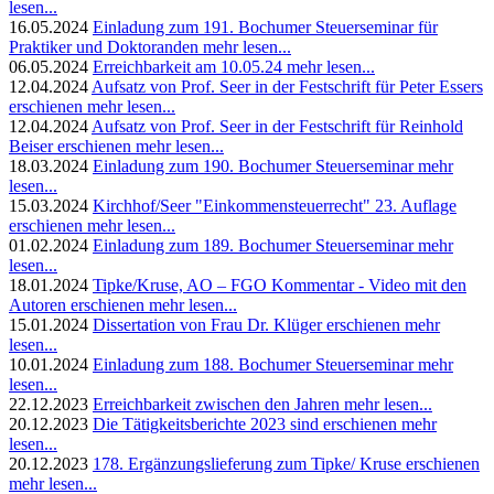
lesen...
16.05.2024
Einladung zum 191. Bochumer Steuerseminar für
Praktiker und Doktoranden
mehr lesen...
06.05.2024
Erreichbarkeit am 10.05.24
mehr lesen...
12.04.2024
Aufsatz von Prof. Seer in der Festschrift für Peter Essers
erschienen
mehr lesen...
12.04.2024
Aufsatz von Prof. Seer in der Festschrift für Reinhold
Beiser erschienen
mehr lesen...
18.03.2024
Einladung zum 190. Bochumer Steuerseminar
mehr
lesen...
15.03.2024
Kirchhof/Seer "Einkommensteuerrecht" 23. Auflage
erschienen
mehr lesen...
01.02.2024
Einladung zum 189. Bochumer Steuerseminar
mehr
lesen...
18.01.2024
Tipke/Kruse, AO – FGO Kommentar - Video mit den
Autoren erschienen
mehr lesen...
15.01.2024
Dissertation von Frau Dr. Klüger erschienen
mehr
lesen...
10.01.2024
Einladung zum 188. Bochumer Steuerseminar
mehr
lesen...
22.12.2023
Erreichbarkeit zwischen den Jahren
mehr lesen...
20.12.2023
Die Tätigkeitsberichte 2023 sind erschienen
mehr
lesen...
20.12.2023
178. Ergänzungslieferung zum Tipke/ Kruse erschienen
mehr lesen...