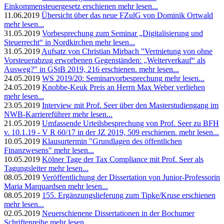
Einkommensteuergesetz erschienen
mehr lesen...
11.06.2019
Übersicht über das neue FZulG von Dominik Ortwald
mehr lesen...
31.05.2019
Vorbesprechung zum Seminar „Digitalisierung und
Steuerrecht“ in Nordkirchen
mehr lesen...
31.05.2019
Aufsatz von Christian Mirbach "Vermietung von ohne
Vorsteuerabzug erworbenen Gegenständen: „Weiterverkauf“ als
Ausweg?" in GStB 2019, 216 erschienen.
mehr lesen...
24.05.2019
WS 2019/20: Seminarvorbesprechung
mehr lesen...
24.05.2019
Knobbe-Keuk Preis an Herrn Max Weber verliehen
mehr lesen...
23.05.2019
Interview mit Prof. Seer über den Masterstudiengang im
NWB-Karriereführer
mehr lesen...
21.05.2019
Umfassende Urteilsbesprechung von Prof. Seer zu BFH
v. 10.1.19 - V R 60/17 in der JZ 2019, 509 erschienen.
mehr lesen...
10.05.2019
Klausurtermin "Grundlagen des öffentlichen
Finanzwesens"
mehr lesen...
10.05.2019
Kölner Tage der Tax Compliance mit Prof. Seer als
Tagungsleiter
mehr lesen...
08.05.2019
Veröffentlichung der Dissertation von Junior-Professorin
Maria Marquardsen
mehr lesen...
08.05.2019
155. Ergänzungslieferung zum Tipke/Kruse erschienen
mehr lesen...
02.05.2019
Neuerschienene Dissertationen in der Bochumer
Schriftenreihe
mehr lesen...