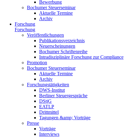
Bewerbung
Bochumer Steuerseminar
Aktuelle Termine
Archiv
Forschung
Forschung
Veröffentlichungen
Publikationsverzeichnis
Neuerscheinungen
Bochumer Schriftenreihe
Intradisziplinäre Forschung zur Compliance
Promotion
Bochumer Steuerseminar
Aktuelle Termine
Archiv
Forschungstätigkeiten
DWS-Institut
Berliner Steuergespräche
DStjG
EATLP
Drittmittel
Tagungen &amp; Vorträge
Presse
Vorträge
Interviews