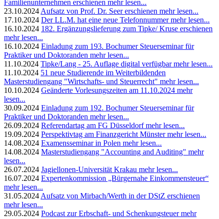
Familienunternehmen erschienen
mehr lesen...
23.10.2024
Aufsatz von Prof. Dr. Seer erschienen
mehr lesen...
17.10.2024
Der LL.M. hat eine neue Telefonnummer
mehr lesen...
16.10.2024
182. Ergänzungslieferung zum Tipke/ Kruse erschienen
mehr lesen...
16.10.2024
Einladung zum 193. Bochumer Steuerseminar für
Praktiker und Doktoranden
mehr lesen...
11.10.2024
Tipke/Lang - 25. Auflage digital verfügbar
mehr lesen...
11.10.2024
51 neue Studierende im Weiterbildenden
Masterstudiengang "Wirtschafts- und Steuerrecht"
mehr lesen...
10.10.2024
Geänderte Vorlesungszeiten am 11.10.2024
mehr
lesen...
30.09.2024
Einladung zum 192. Bochumer Steuerseminar für
Praktiker und Doktoranden
mehr lesen...
26.09.2024
Referendartag am FG Düsseldorf
mehr lesen...
19.09.2024
Perspektivtag am Finanzgericht Münster
mehr lesen...
14.08.2024
Examensseminar in Polen
mehr lesen...
14.08.2024
Masterstudiengang "Accounting and Auditing"
mehr
lesen...
26.07.2024
Jagiellonen-Universität Krakau
mehr lesen...
16.07.2024
Expertenkommission „Bürgernahe Einkommensteuer“
mehr lesen...
31.05.2024
Aufsatz von Mirbach/Werth in der DStZ erschienen
mehr lesen...
29.05.2024
Podcast zur Erbschaft- und Schenkungsteuer
mehr