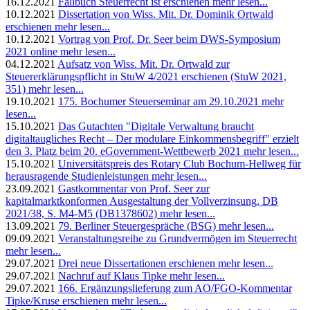
16.12.2021
Fallbuch Steuerrecht ist erschienen
mehr lesen...
10.12.2021
Dissertation von Wiss. Mit. Dr. Dominik Ortwald
erschienen
mehr lesen...
10.12.2021
Vortrag von Prof. Dr. Seer beim DWS-Symposium
2021 online
mehr lesen...
04.12.2021
Aufsatz von Wiss. Mit. Dr. Ortwald zur
Steuererklärungspflicht in StuW 4/2021 erschienen (StuW 2021,
351)
mehr lesen...
19.10.2021
175. Bochumer Steuerseminar am 29.10.2021
mehr
lesen...
15.10.2021
Das Gutachten "Digitale Verwaltung braucht
digitaltaugliches Recht – Der modulare Einkommensbegriff" erzielt
den 3. Platz beim 20. eGovernment-Wettbewerb 2021
mehr lesen...
15.10.2021
Universitätspreis des Rotary Club Bochum-Hellweg für
herausragende Studienleistungen
mehr lesen...
23.09.2021
Gastkommentar von Prof. Seer zur
kapitalmarktkonformen Ausgestaltung der Vollverzinsung, DB
2021/38, S. M4-M5 (DB1378602)
mehr lesen...
13.09.2021
79. Berliner Steuergespräche (BSG)
mehr lesen...
09.09.2021
Veranstaltungsreihe zu Grundvermögen im Steuerrecht
mehr lesen...
29.07.2021
Drei neue Dissertationen erschienen
mehr lesen...
29.07.2021
Nachruf auf Klaus Tipke
mehr lesen...
29.07.2021
166. Ergänzungslieferung zum AO/FGO-Kommentar
Tipke/Kruse erschienen
mehr lesen...