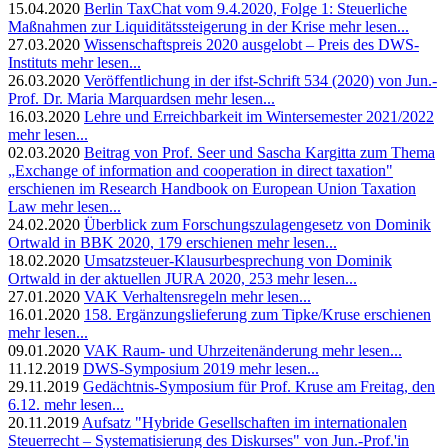
15.04.2020
Berlin TaxChat vom 9.4.2020, Folge 1: Steuerliche
Maßnahmen zur Liquiditätssteigerung in der Krise
mehr lesen...
27.03.2020
Wissenschaftspreis 2020 ausgelobt – Preis des DWS-
Instituts
mehr lesen...
26.03.2020
Veröffentlichung in der ifst-Schrift 534 (2020) von Jun.-
Prof. Dr. Maria Marquardsen
mehr lesen...
16.03.2020
Lehre und Erreichbarkeit im Wintersemester 2021/2022
mehr lesen...
02.03.2020
Beitrag von Prof. Seer und Sascha Kargitta zum Thema
„Exchange of information and cooperation in direct taxation"
erschienen im Research Handbook on European Union Taxation
Law
mehr lesen...
24.02.2020
Überblick zum Forschungszulagengesetz von Dominik
Ortwald in BBK 2020, 179 erschienen
mehr lesen...
18.02.2020
Umsatzsteuer-Klausurbesprechung von Dominik
Ortwald in der aktuellen JURA 2020, 253
mehr lesen...
27.01.2020
VAK Verhaltensregeln
mehr lesen...
16.01.2020
158. Ergänzungslieferung zum Tipke/Kruse erschienen
mehr lesen...
09.01.2020
VAK Raum- und Uhrzeitenänderung
mehr lesen...
11.12.2019
DWS-Symposium 2019
mehr lesen...
29.11.2019
Gedächtnis-Symposium für Prof. Kruse am Freitag, den
6.12.
mehr lesen...
20.11.2019
Aufsatz "Hybride Gesellschaften im internationalen
Steuerrecht – Systematisierung des Diskurses" von Jun.-Prof.'in