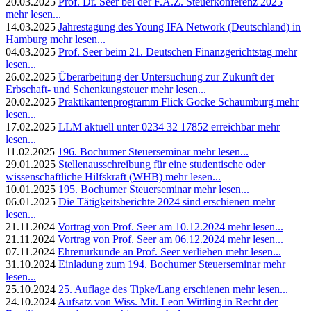
20.03.2025
Prof. Dr. Seer bei der F.A.Z. Steuerkonferenz 2025
mehr lesen...
14.03.2025
Jahrestagung des Young IFA Network (Deutschland) in
Hamburg
mehr lesen...
04.03.2025
Prof. Seer beim 21. Deutschen Finanzgerichtstag
mehr
lesen...
26.02.2025
Überarbeitung der Untersuchung zur Zukunft der
Erbschaft- und Schenkungsteuer
mehr lesen...
20.02.2025
Praktikantenprogramm Flick Gocke Schaumburg
mehr
lesen...
17.02.2025
LLM aktuell unter 0234 32 17852 erreichbar
mehr
lesen...
11.02.2025
196. Bochumer Steuerseminar
mehr lesen...
29.01.2025
Stellenausschreibung für eine studentische oder
wissenschaftliche Hilfskraft (WHB)
mehr lesen...
10.01.2025
195. Bochumer Steuerseminar
mehr lesen...
06.01.2025
Die Tätigkeitsberichte 2024 sind erschienen
mehr
lesen...
21.11.2024
Vortrag von Prof. Seer am 10.12.2024
mehr lesen...
21.11.2024
Vortrag von Prof. Seer am 06.12.2024
mehr lesen...
07.11.2024
Ehrenurkunde an Prof. Seer verliehen
mehr lesen...
31.10.2024
Einladung zum 194. Bochumer Steuerseminar
mehr
lesen...
25.10.2024
25. Auflage des Tipke/Lang erschienen
mehr lesen...
24.10.2024
Aufsatz von Wiss. Mit. Leon Wittling in Recht der