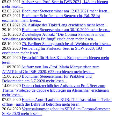
05.03.2021
Aufsatz von Prof. Seer in IWB 2021, 143 erschienen
mehr lesen...
02.03.2021
Bochumer Steuerseminar am 12.03.2021
mehr lesen...
02.03.2021
Bochumer Schriften zum Steuerrecht, Bd. 38 ist
erschienen
mehr lesen...
05.01.2021
24. Auflage des Tipke/Lang erschienen
mehr lesen...
29.10.2020
Bochumer Steuerseminar am 30.10.2020
mehr lesen...
15.10.2020
Zweiteiliger Aufsatz "Die Corona-Pandemie in der
verwaltungsrechtlichen Prüfung" erschienen
mehr lesen...
08.10.2020
75. Berliner Steuergespräche als Webinar
mehr lesen...
29.09.2020
Festbeitrag für Professor Seer in StuW 2020, 193
erschienen
mehr lesen...
29.09.2020
Festschrift für Heinz-Klaus Kroppen erschienen
mehr
lesen...
11.09.2020
Aufsatz von Jun.-Prof. Maria Marquardsen zum
ATADUmsG in IStR 2020, 623 erschienen
mehr lesen...
15.06.2020
Bochumer Steuerseminar für Praktiker und
Doktoranden am 3.7.2020
mehr lesen...
14.06.2020
Datenschutzrechtlicher Aufsatz von Prof. Seer zum
Thema "Proteção de dados e tributação na Alemanha" erschienen
mehr lesen...
07.05.2020
Hacker-Angriff auf die RUB: IT-Infrastruktur in Teilen
offline - auch die Lehre ist betroffen
mehr lesen...
20.04.2020
Veranstaltungsangebot im SPB 6 im Corona-Semester
SoSe 2020
mehr lesen...