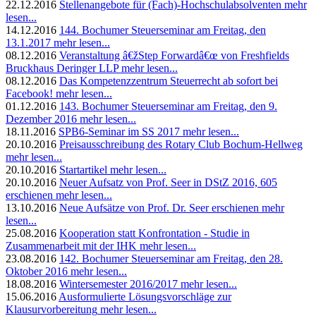
22.12.2016
Stellenangebote für (Fach)-Hochschulabsolventen
mehr
lesen...
14.12.2016
144. Bochumer Steuerseminar am Freitag, den
13.1.2017
mehr lesen...
08.12.2016
Veranstaltung â€žStep Forwardâ€œ von Freshfields
Bruckhaus Deringer LLP
mehr lesen...
08.12.2016
Das Kompetenzzentrum Steuerrecht ab sofort bei
Facebook!
mehr lesen...
01.12.2016
143. Bochumer Steuerseminar am Freitag, den 9.
Dezember 2016
mehr lesen...
18.11.2016
SPB6-Seminar im SS 2017
mehr lesen...
20.10.2016
Preisausschreibung des Rotary Club Bochum-Hellweg
mehr lesen...
20.10.2016
Startartikel
mehr lesen...
20.10.2016
Neuer Aufsatz von Prof. Seer in DStZ 2016, 605
erschienen
mehr lesen...
13.10.2016
Neue Aufsätze von Prof. Dr. Seer erschienen
mehr
lesen...
25.08.2016
Kooperation statt Konfrontation - Studie in
Zusammenarbeit mit der IHK
mehr lesen...
23.08.2016
142. Bochumer Steuerseminar am Freitag, den 28.
Oktober 2016
mehr lesen...
18.08.2016
Wintersemester 2016/2017
mehr lesen...
15.06.2016
Ausformulierte Lösungsvorschläge zur
Klausurvorbereitung
mehr lesen...