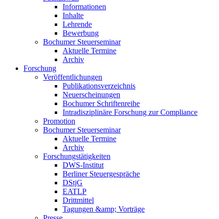
Informationen
Inhalte
Lehrende
Bewerbung
Bochumer Steuerseminar
Aktuelle Termine
Archiv
Forschung
Veröffentlichungen
Publikationsverzeichnis
Neuerscheinungen
Bochumer Schriftenreihe
Intradisziplinäre Forschung zur Compliance
Promotion
Bochumer Steuerseminar
Aktuelle Termine
Archiv
Forschungstätigkeiten
DWS-Institut
Berliner Steuergespräche
DStjG
EATLP
Drittmittel
Tagungen &amp; Vorträge
Presse