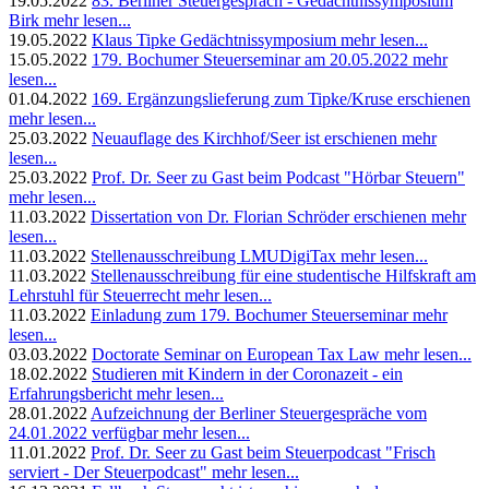
19.05.2022
83. Berliner Steuergespräch - Gedächtnissymposium
Birk
mehr lesen...
19.05.2022
Klaus Tipke Gedächtnissymposium
mehr lesen...
15.05.2022
179. Bochumer Steuerseminar am 20.05.2022
mehr
lesen...
01.04.2022
169. Ergänzungslieferung zum Tipke/Kruse erschienen
mehr lesen...
25.03.2022
Neuauflage des Kirchhof/Seer ist erschienen
mehr
lesen...
25.03.2022
Prof. Dr. Seer zu Gast beim Podcast "Hörbar Steuern"
mehr lesen...
11.03.2022
Dissertation von Dr. Florian Schröder erschienen
mehr
lesen...
11.03.2022
Stellenausschreibung LMUDigiTax
mehr lesen...
11.03.2022
Stellenausschreibung für eine studentische Hilfskraft am
Lehrstuhl für Steuerrecht
mehr lesen...
11.03.2022
Einladung zum 179. Bochumer Steuerseminar
mehr
lesen...
03.03.2022
Doctorate Seminar on European Tax Law
mehr lesen...
18.02.2022
Studieren mit Kindern in der Coronazeit - ein
Erfahrungsbericht
mehr lesen...
28.01.2022
Aufzeichnung der Berliner Steuergespräche vom
24.01.2022 verfügbar
mehr lesen...
11.01.2022
Prof. Dr. Seer zu Gast beim Steuerpodcast "Frisch
serviert - Der Steuerpodcast"
mehr lesen...