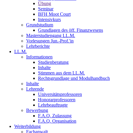
Übung
Seminar
BFH Moot Court
Intensivkurs
Grundstudium
Grundlagen des öff. Finanzwesens
Masterstudiengang LL.M.
Vorlesungen Jun.-Prof.'in
Lehrberichte
LL.M.
Informationen
Studienberatung
Inhalte
Stimmen aus dem LL.M.
Rechtsgrundlage und Modulhandbuch
Inhalte
Lehrende
Universitätsprofessoren
Honorarprofessoren
Lehrbeauftragte
Bewerbung
F.A.Q. Zulassung
F.A.Q. Organisation
Weiterbildung
Fachanwalt