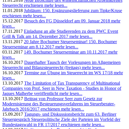
11.01.2018
Neue Broschüre des wissenschaftlichen Arbeitskreises
Steuerrecht erschienen
mehr lesen...
11.01.2018
Jubiläum: 150. Ergänzungslieferung zum Tipke/Kruse
erschienen
mehr lesen...
15.12.2017
Besuch des FG Düsseldorf am 09. Januar 2018
mehr
lesen...
17.11.2017
Einladung an alle Studierenden zu dem PWC Event
Grill & Talk am 14. Dezember 2017
mehr lesen...
13.11.2017
20 Jahre Bochumer Steuerseminar! 150. Bochumer
Steuerseminar am 8.12.2017
mehr lesen...
03.11.2017
149. Bochumer Steuerseminar am 10.11.2017
mehr
lesen...
16.10.2017
Dauerhafter Tausch der Vorlesungen im Allgemeinen
Steuerrecht und Bilanzsteuerrecht (freitags)
mehr lesen...
16.10.2017
Termine zur Übung im Steuerrecht im WS 17/18
mehr
lesen...
13.10.2017
The Limitation of Tax Transparency of Multinational
Companies von Prof. Seer in New Taxation - Studies in Honor of
Jaques Malherbe veröffentlicht
mehr lesen...
13.10.2017
Beitrag von Professor Seer zum Gesetz zur
Modernisierung des Besteuerungsverfahrens im Steuerberater-
Jahrbuch 2016/2017 erschienen
mehr lesen...
15.09.2017
Tagungs- und Diskussionsbericht zum 63. Berliner
Steuergespräch Steuerpolitische Ziele der Parteien im Vorfeld der
Bundestagswahl in FR 17/2017 erschienen
mehr lesen...