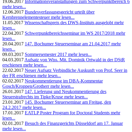
19.06.2017
Informationsveranstaltungen zum Schwerpunktbereich 6
mehr lesen...
12.06.2017
Bundesverfassungsgericht urteilt über
Kernbrennelementesteuer
mehr lesen...
11.05.2017
Wissenschaftspreis des DWS-Instituts ausgelobt
mehr
lesen...
22.04.2017
Schwerpunktbereichsseminar im WS 2017/2018
mehr
lesen...
20.04.2017
147. Bochumer Steuerseminar am 21.04.2017
mehr
lesen...
09.03.2017
Sommersemester 2017
mehr lesen...
04.03.2017
Aufsatz von Wiss. Mit. Dominik Ortwald in der DStR
erschienen
mehr lesen...
22.02.2017
Neuer Aufsatz Verbindliche Auskunft von Prof. Seer in
der FR erschienen
mehr lesen...
02.02.2017
Neukommentierung im DBA-Kommentar
Gosch/Kroppen/Grotherr
mehr lesen...
26.01.2017
147. Lieferung und Neukommentierung des
Steuerstrafrechts im Tipke/Kruse
mehr lesen...
23.01.2017
145. Bochumer Steuerseminar am Freitag, den
24.2.2017
mehr lesen...
17.01.2017
EATLP Poster Program for Doctoral Students
mehr
lesen...
02.01.2017
Besuch des Finanzgerichts Düsseldorf am 17. Januar
mehr lesen...