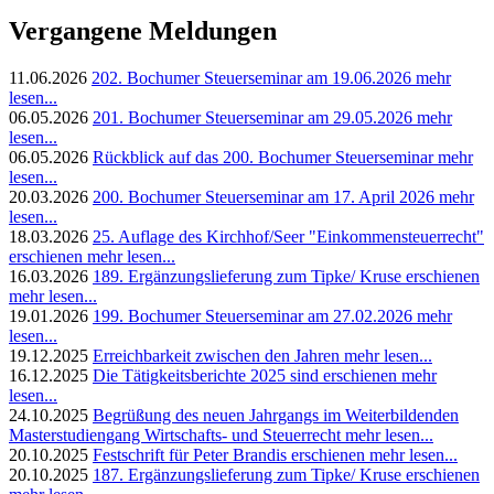
Vergangene Meldungen
11.06.2026
202. Bochumer Steuerseminar am 19.06.2026
mehr
lesen...
06.05.2026
201. Bochumer Steuerseminar am 29.05.2026
mehr
lesen...
06.05.2026
Rückblick auf das 200. Bochumer Steuerseminar
mehr
lesen...
20.03.2026
200. Bochumer Steuerseminar am 17. April 2026
mehr
lesen...
18.03.2026
25. Auflage des Kirchhof/Seer "Einkommensteuerrecht"
erschienen
mehr lesen...
16.03.2026
189. Ergänzungslieferung zum Tipke/ Kruse erschienen
mehr lesen...
19.01.2026
199. Bochumer Steuerseminar am 27.02.2026
mehr
lesen...
19.12.2025
Erreichbarkeit zwischen den Jahren
mehr lesen...
16.12.2025
Die Tätigkeitsberichte 2025 sind erschienen
mehr
lesen...
24.10.2025
Begrüßung des neuen Jahrgangs im Weiterbildenden
Masterstudiengang Wirtschafts- und Steuerrecht
mehr lesen...
20.10.2025
Festschrift für Peter Brandis erschienen
mehr lesen...
20.10.2025
187. Ergänzungslieferung zum Tipke/ Kruse erschienen