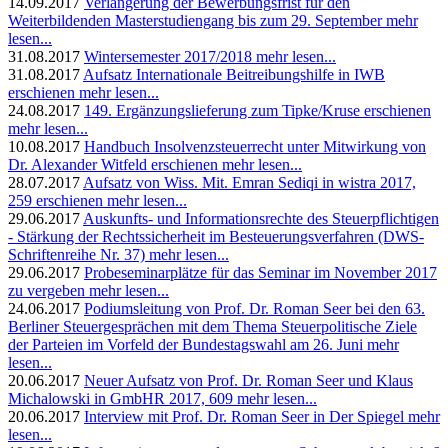
14.09.2017
Verlängerung der Bewerbungsfrist für den
Weiterbildenden Masterstudiengang bis zum 29. September
mehr
lesen...
31.08.2017
Wintersemester 2017/2018
mehr lesen...
31.08.2017
Aufsatz Internationale Beitreibungshilfe in IWB
erschienen
mehr lesen...
24.08.2017
149. Ergänzungslieferung zum Tipke/Kruse erschienen
mehr lesen...
10.08.2017
Handbuch Insolvenzsteuerrecht unter Mitwirkung von
Dr. Alexander Witfeld erschienen
mehr lesen...
28.07.2017
Aufsatz von Wiss. Mit. Emran Sediqi in wistra 2017,
259 erschienen
mehr lesen...
29.06.2017
Auskunfts- und Informationsrechte des Steuerpflichtigen
- Stärkung der Rechtssicherheit im Besteuerungsverfahren (DWS-
Schriftenreihe Nr. 37)
mehr lesen...
29.06.2017
Probeseminarplätze für das Seminar im November 2017
zu vergeben
mehr lesen...
24.06.2017
Podiumsleitung von Prof. Dr. Roman Seer bei den 63.
Berliner Steuergesprächen mit dem Thema Steuerpolitische Ziele
der Parteien im Vorfeld der Bundestagswahl am 26. Juni
mehr
lesen...
20.06.2017
Neuer Aufsatz von Prof. Dr. Roman Seer und Klaus
Michalowski in GmbHR 2017, 609
mehr lesen...
20.06.2017
Interview mit Prof. Dr. Roman Seer in Der Spiegel
mehr
lesen...