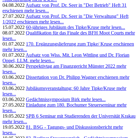
04.08.2022
Aufsatz von Prof. Dr. Seer in "Der Betrieb" Heft 31
erschienen
mehr lesen...
27.07.2022
Aufsatz von Prof. Dr. Seer in "Die Verwaltung" Heft
1/2022 erschienen
mehr lesen...
15.07.2022
60-jähriges Jubiläum des Tipke/Kruse
mehr lesen...
08.07.2022
Qualifikation für das Finale des BFH Moot Courts
mehr
lesen...
01.07.2022
170. Ergänzungslieferung zum Tipke/ Kruse erschienen
mehr lesen...
01.07.2022
Aufsatz von Wiss. Mit. Leon Wittling und Dr. Florian
Oppel, LLM.
mehr lesen...
30.06.2022
Perspektivtag am Finanzgericht Münster 2022
mehr
lesen...
03.06.2022
Dissertation von Dr. Philipp Wagner erschienen
mehr
lesen...
03.06.2022
Jubiläumsveranstaltung: 60 Jahre Tipke/Kruse
mehr
lesen...
03.06.2022
Gedächtnissymposium Birk
mehr lesen...
27.05.2022
Einladung zum 180. Bochumer Steuerseminar
mehr
lesen...
19.05.2022
SPB 6 Seminar mit Studierenden der Universität Krakau
mehr lesen...
19.05.2022
81. BSG - Tagungs- und Diskussionsbericht
mehr
lesen...