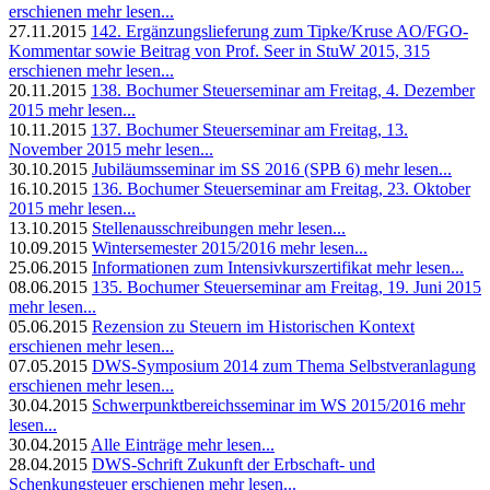
erschienen
mehr lesen...
27.11.2015
142. Ergänzungslieferung zum Tipke/Kruse AO/FGO-
Kommentar sowie Beitrag von Prof. Seer in StuW 2015, 315
erschienen
mehr lesen...
20.11.2015
138. Bochumer Steuerseminar am Freitag, 4. Dezember
2015
mehr lesen...
10.11.2015
137. Bochumer Steuerseminar am Freitag, 13.
November 2015
mehr lesen...
30.10.2015
Jubiläumsseminar im SS 2016 (SPB 6)
mehr lesen...
16.10.2015
136. Bochumer Steuerseminar am Freitag, 23. Oktober
2015
mehr lesen...
13.10.2015
Stellenausschreibungen
mehr lesen...
10.09.2015
Wintersemester 2015/2016
mehr lesen...
25.06.2015
Informationen zum Intensivkurszertifikat
mehr lesen...
08.06.2015
135. Bochumer Steuerseminar am Freitag, 19. Juni 2015
mehr lesen...
05.06.2015
Rezension zu Steuern im Historischen Kontext
erschienen
mehr lesen...
07.05.2015
DWS-Symposium 2014 zum Thema Selbstveranlagung
erschienen
mehr lesen...
30.04.2015
Schwerpunktbereichsseminar im WS 2015/2016
mehr
lesen...
30.04.2015
Alle Einträge
mehr lesen...
28.04.2015
DWS-Schrift Zukunft der Erbschaft- und
Schenkungsteuer erschienen
mehr lesen...